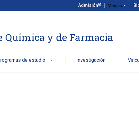
Admisión
arrow_drop_down
Bi
Medios
e Química y de Farmacia
rogramas de estudio
Investigación
Vinc
arrow_drop_down