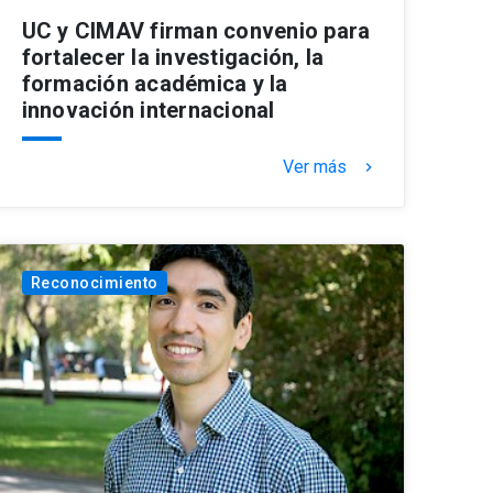
UC y CIMAV firman convenio para
fortalecer la investigación, la
formación académica y la
innovación internacional
Ver más
keyboard_arrow_right
Reconocimiento