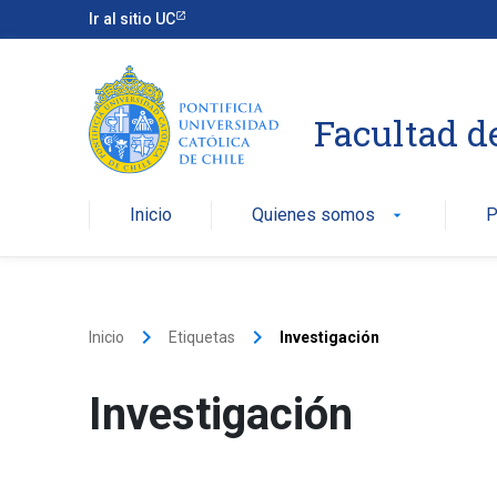
Ir al sitio UC
Facultad d
Inicio
Quienes somos
P
arrow_drop_down
keyboard_arrow_right
keyboard_arrow_right
Inicio
Etiquetas
Investigación
Investigación