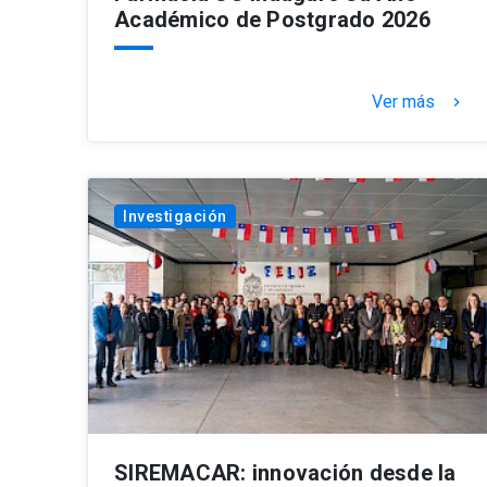
Académico de Postgrado 2026
Ver más
keyboard_arrow_right
Investigación
SIREMACAR: innovación desde la