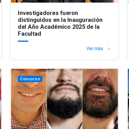
Investigadores fueron
distinguidos en la Inauguración
del Año Académico 2025 de la
Facultad
Ver más
keyboard_arrow_right
Concurso