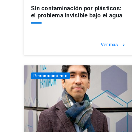
Sin contaminación por plásticos:
el problema invisible bajo el agua
Ver más
keyboard_arrow_right
Reconocimiento