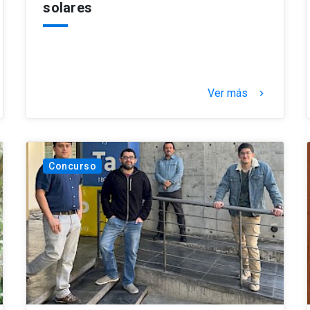
solares
Ver más
keyboard_arrow_right
Concurso