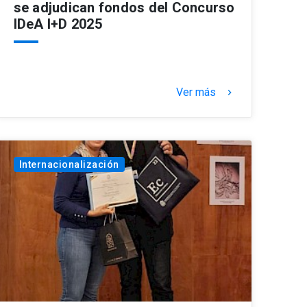
se adjudican fondos del Concurso
IDeA I+D 2025
Ver más
keyboard_arrow_right
Internacionalización