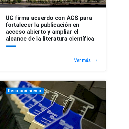
UC firma acuerdo con ACS para
fortalecer la publicación en
acceso abierto y ampliar el
alcance de la literatura científica
Ver más
keyboard_arrow_right
Reconocimiento