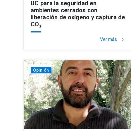
UC para la seguridad en
ambientes cerrados con
liberación de oxígeno y captura de
CO₂
Ver más
keyboard_arrow_right
Opinión