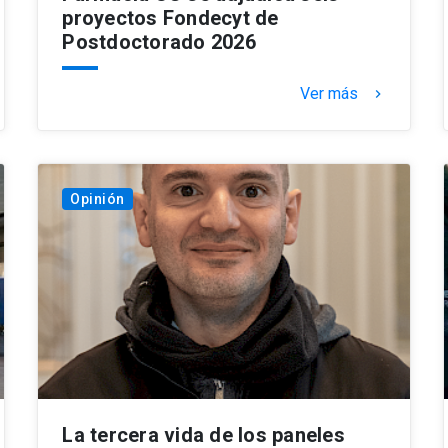
proyectos Fondecyt de
Postdoctorado 2026
Ver más
keyboard_arrow_right
Opinión
La tercera vida de los paneles