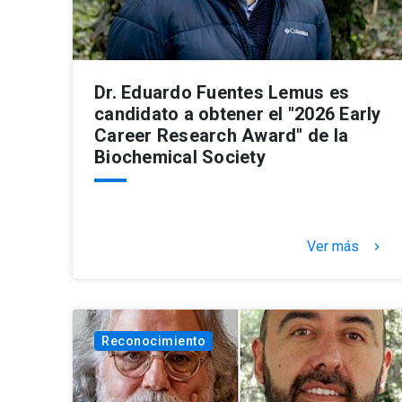
Dr. Eduardo Fuentes Lemus es
candidato a obtener el "2026 Early
Career Research Award" de la
Biochemical Society
Ver más
keyboard_arrow_right
Reconocimiento