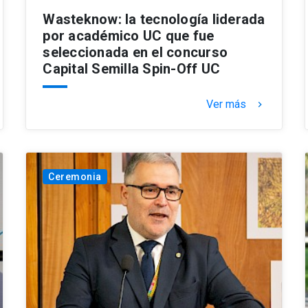
Wasteknow: la tecnología liderada
por académico UC que fue
seleccionada en el concurso
Capital Semilla Spin-Off UC
Ver más
keyboard_arrow_right
Ceremonia