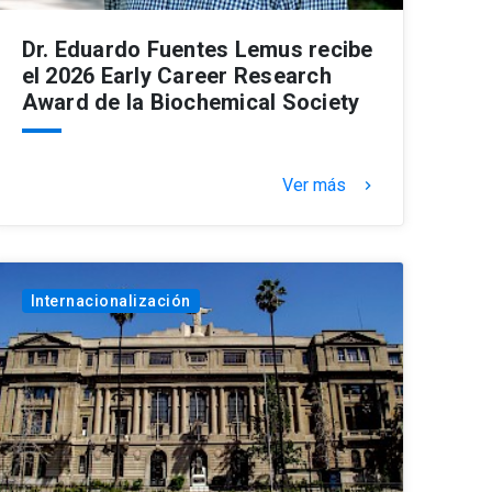
Dr. Eduardo Fuentes Lemus recibe
el 2026 Early Career Research
Award de la Biochemical Society
Ver más
keyboard_arrow_right
Internacionalización