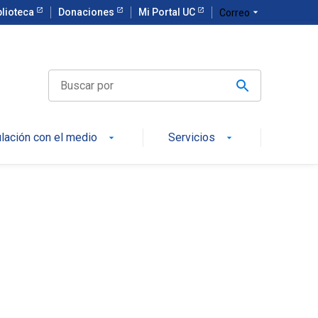
blioteca
Donaciones
Mi Portal UC
arrow_drop_down
Correo
ulación con el medio
Servicios
arrow_drop_down
arrow_drop_down