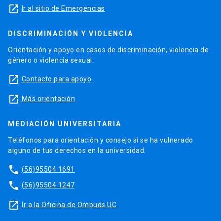
launch
Ir al sitio de Emergencias
DISCRIMINACIÓN Y VIOLENCIA
Orientación y apoyo en casos de discriminación, violencia de
género o violencia sexual.
launch
Contacto para apoyo
launch
Más orientación
MEDIACIÓN UNIVERSITARIA
Teléfonos para orientación y consejo si se ha vulnerado
alguno de tus derechos en la universidad.
phone
(56)95504 1691
phone
(56)95504 1247
launch
Ir a la Oficina de Ombuds UC