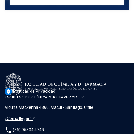
Políticas de Privacidad
verified_user
FACULTAD DE QUÍMICA Y DE FARMACIA UC
Vicuña Mackenna 4860, Macul - Santiago, Chile
¿Cómo llegar?
phone
(56) 95504 4748