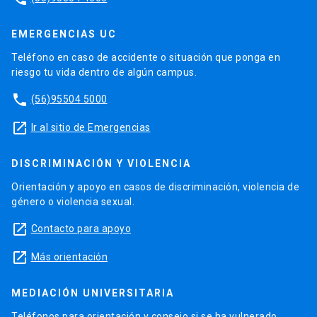
EMERGENCIAS UC
Teléfono en caso de accidente o situación que ponga en
riesgo tu vida dentro de algún campus.
phone
(56)95504 5000
launch
Ir al sitio de Emergencias
DISCRIMINACIÓN Y VIOLENCIA
Orientación y apoyo en casos de discriminación, violencia de
género o violencia sexual.
launch
Contacto para apoyo
launch
Más orientación
MEDIACIÓN UNIVERSITARIA
Teléfonos para orientación y consejo si se ha vulnerado