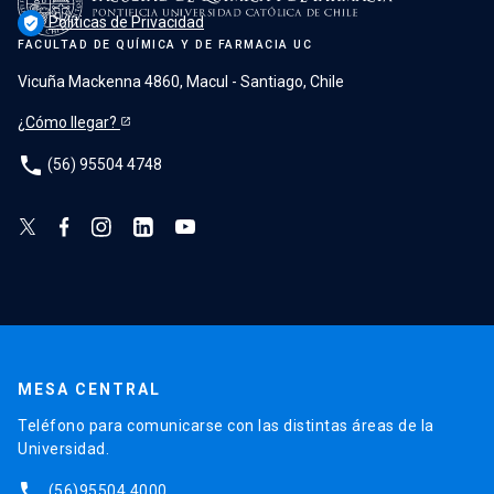
Políticas de Privacidad
verified_user
FACULTAD DE QUÍMICA Y DE FARMACIA UC
Vicuña Mackenna 4860, Macul - Santiago, Chile
¿Cómo llegar?
phone
(56) 95504 4748
MESA CENTRAL
Teléfono para comunicarse con las distintas áreas de la
Universidad.
phone
(56)95504 4000