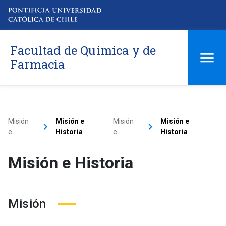
Facultad de Química y de
Farmacia
Misión
Misión e
Misión
Misión e
keyboard_arrow_right
keyboard_arrow_right
e…
Historia
e…
Historia
Misión e Historia
Misión