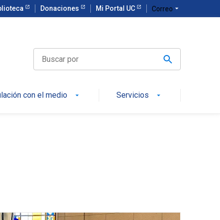
blioteca
Donaciones
Mi Portal UC
arrow_drop_down
Correo
ulación con el medio
Servicios
arrow_drop_down
arrow_drop_down