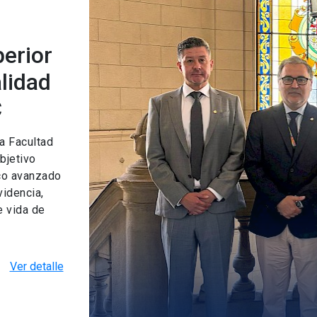
erior
lidad
C
a Facultad
bjetivo
co avanzado
idencia,
e vida de
Ver detalle