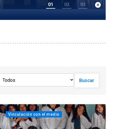
pause_circle_filled
01
02
03
Buscar
Vinculación con el medio