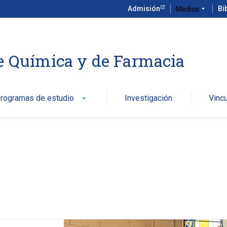
Admisión
arrow_drop_down
Bi
Medios
e Química y de Farmacia
rogramas de estudio
Investigación
Vinc
arrow_drop_down