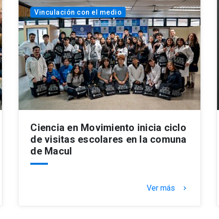
Vinculación con el medio
Ciencia en Movimiento inicia ciclo
de visitas escolares en la comuna
de Macul
Ver más
keyboard_arrow_right