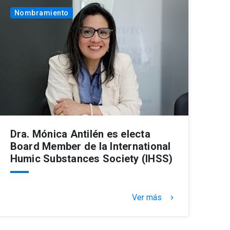
Nombramiento
Dra. Mónica Antilén es electa
Board Member de la International
Humic Substances Society (IHSS)
Ver más
keyboard_arrow_right