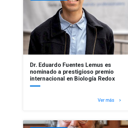
Dr. Eduardo Fuentes Lemus es
nominado a prestigioso premio
internacional en Biología Redox
Ver más
keyboard_arrow_right