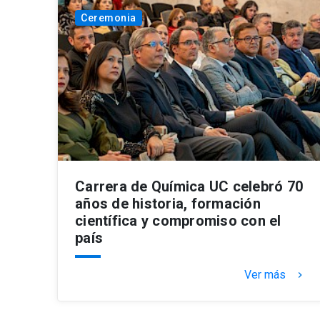
Ceremonia
Carrera de Química UC celebró 70
años de historia, formación
científica y compromiso con el
país
Ver más
keyboard_arrow_right