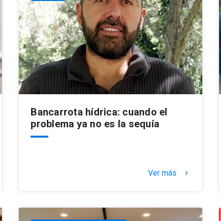
Bancarrota hídrica: cuando el
problema ya no es la sequía
Ver más
keyboard_arrow_right