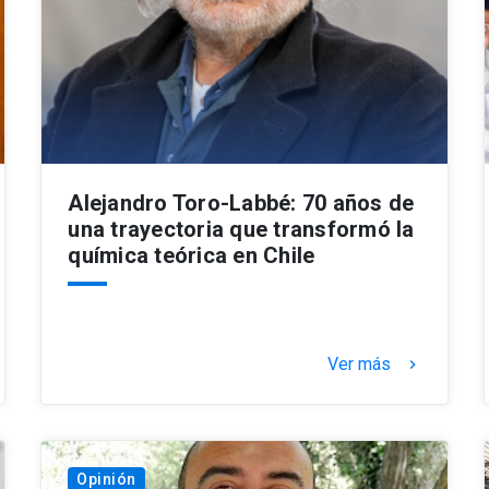
Alejandro Toro-Labbé: 70 años de
una trayectoria que transformó la
química teórica en Chile
Ver más
keyboard_arrow_right
Opinión