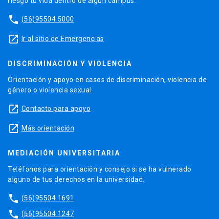
riesgo tu vida dentro de algún campus.
phone
(56)95504 5000
launch
Ir al sitio de Emergencias
DISCRIMINACIÓN Y VIOLENCIA
Orientación y apoyo en casos de discriminación, violencia de
género o violencia sexual.
launch
Contacto para apoyo
launch
Más orientación
MEDIACIÓN UNIVERSITARIA
Teléfonos para orientación y consejo si se ha vulnerado
alguno de tus derechos en la universidad.
phone
(56)95504 1691
phone
(56)95504 1247