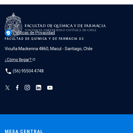
Políticas de Privacidad
verified_user
FACULTAD DE QUÍMICA Y DE FARMACIA UC
Vicuña Mackenna 4860, Macul - Santiago, Chile
¿Cómo llegar?
phone
(56) 95504 4748
MESA CENTRAL