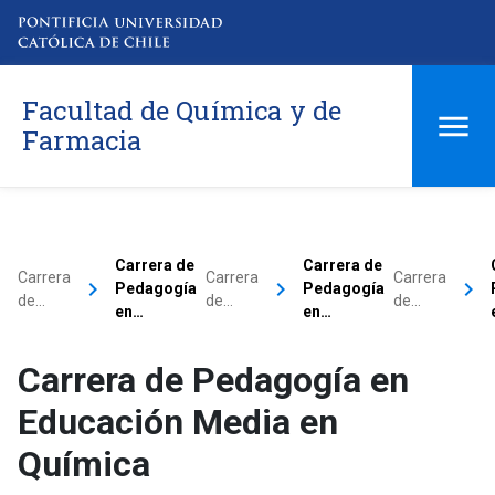
Facultad de Química y de
Farmacia
Carrera de
Carrera de
Carrera
Carrera
Carrera
keyboard_arrow_right
keyboard_arrow_right
keyboard_arrow_right
Pedagogía
Pedagogía
de…
de…
de…
en…
en…
Carrera de Pedagogía en
Educación Media en
Química