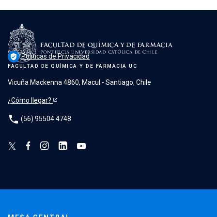
Políticas de Privacidad
verified_user
FACULTAD DE QUÍMICA Y DE FARMACIA UC
Vicuña Mackenna 4860, Macul - Santiago, Chile
¿Cómo llegar?
phone
(56) 95504 4748