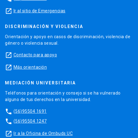
launch
Ir al sitio de Emergencias
DISCRIMINACIÓN Y VIOLENCIA
Orientación y apoyo en casos de discriminación, violencia de
género o violencia sexual.
launch
Contacto para apoyo
launch
Más orientación
MEDIACIÓN UNIVERSITARIA
Teléfonos para orientación y consejo si se ha vulnerado
alguno de tus derechos en la universidad.
phone
(56)95504 1691
phone
(56)95504 1247
launch
Ir a la Oficina de Ombuds UC