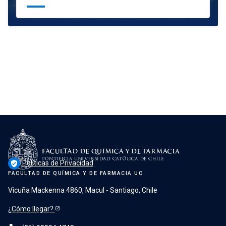
Políticas de Privacidad
verified_user
FACULTAD DE QUÍMICA Y DE FARMACIA UC
Vicuña Mackenna 4860, Macul - Santiago, Chile
¿Cómo llegar?