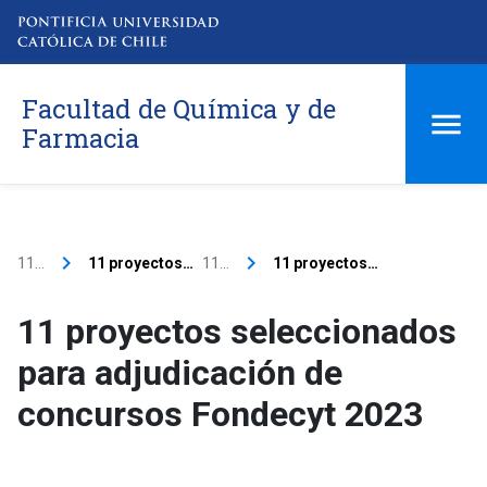
Facultad de Química y de
Farmacia
keyboard_arrow_right
keyboard_arrow_right
11…
11 proyectos…
11…
11 proyectos…
11 proyectos seleccionados
para adjudicación de
concursos Fondecyt 2023