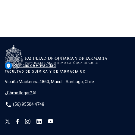
Políticas de Privacidad
verified_user
FACULTAD DE QUÍMICA Y DE FARMACIA UC
Vicuña Mackenna 4860, Macul - Santiago, Chile
¿Cómo llegar?
phone
(56) 95504 4748