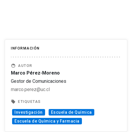
INFORMACIÓN
face
AUTOR
Marco Pérez-Moreno
Gestor de Comunicaciones
marco.perez@uc.cl
local_offer
ETIQUETAS
Investigación
Escuela de Química
Escuela de Química y Farmacia