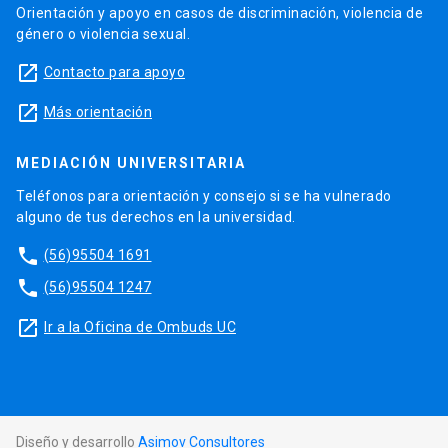
Orientación y apoyo en casos de discriminación, violencia de
género o violencia sexual.
launch
Contacto para apoyo
launch
Más orientación
MEDIACIÓN UNIVERSITARIA
Teléfonos para orientación y consejo si se ha vulnerado
alguno de tus derechos en la universidad.
phone
(56)95504 1691
phone
(56)95504 1247
launch
Ir a la Oficina de Ombuds UC
Diseño y desarrollo
Asimov Consultores