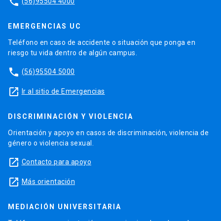
phone
(56)95504 4000
EMERGENCIAS UC
Teléfono en caso de accidente o situación que ponga en
riesgo tu vida dentro de algún campus.
phone
(56)95504 5000
launch
Ir al sitio de Emergencias
DISCRIMINACIÓN Y VIOLENCIA
Orientación y apoyo en casos de discriminación, violencia de
género o violencia sexual.
launch
Contacto para apoyo
launch
Más orientación
MEDIACIÓN UNIVERSITARIA