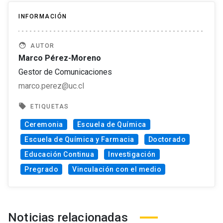
INFORMACIÓN
face
AUTOR
Marco Pérez-Moreno
Gestor de Comunicaciones
marco.perez@uc.cl
local_offer
ETIQUETAS
Ceremonia
Escuela de Química
Escuela de Química y Farmacia
Doctorado
Educación Continua
Investigación
Pregrado
Vinculación con el medio
Noticias relacionadas