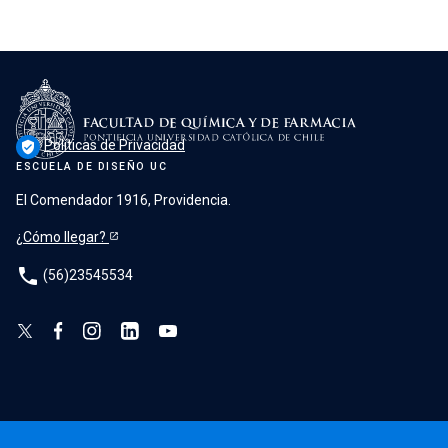
Políticas de Privacidad
verified_user
ESCUELA DE DISEÑO UC
El Comendador 1916, Providencia.
¿Cómo llegar?
phone
(56)23545534