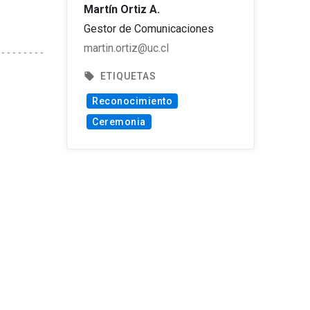
Martín Ortiz A.
Gestor de Comunicaciones
martin.ortiz@uc.cl
local_offer
ETIQUETAS
Reconocimiento
Ceremonia