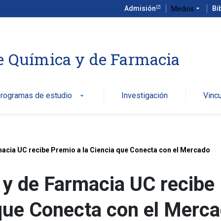
Admisión
arrow_drop_down
Bi
Medios
e Química y de Farmacia
rogramas de estudio
Investigación
Vinc
arrow_drop_down
macia UC recibe Premio a la Ciencia que Conecta con el Mercado
 y de Farmacia UC recibe
 que Conecta con el Merc