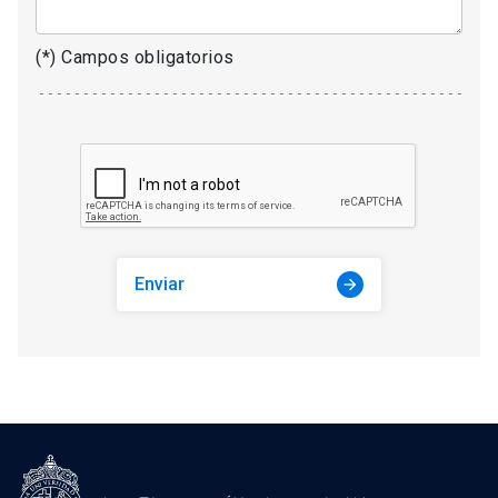
(*) Campos obligatorios
Enviar
arrow_forward