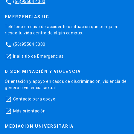
phone
(56)95504 4000
EMERGENCIAS UC
Teléfono en caso de accidente o situación que ponga en
riesgo tu vida dentro de algún campus.
phone
(56)95504 5000
launch
Ir al sitio de Emergencias
DISCRIMINACIÓN Y VIOLENCIA
Orientación y apoyo en casos de discriminación, violencia de
género o violencia sexual.
launch
Contacto para apoyo
launch
Más orientación
MEDIACIÓN UNIVERSITARIA