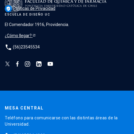
Políticas de Privacidad
verified_user
ESCUELA DE DISEÑO UC
El Comendador 1916, Providencia.
¿Cómo llegar?
phone
(56)23545534
MESA CENTRAL
Teléfono para comunicarse con las distintas áreas de la
Universidad.