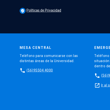
Políticas de Privacidad
verified_user
MESA CENTRAL
EMERGE
Teléfono para comunicarse con las
Teléfono 
distintas áreas de la Universidad.
situación
dentro d
phone
(56)95504 4000
phone
(56)
launch
Ir al