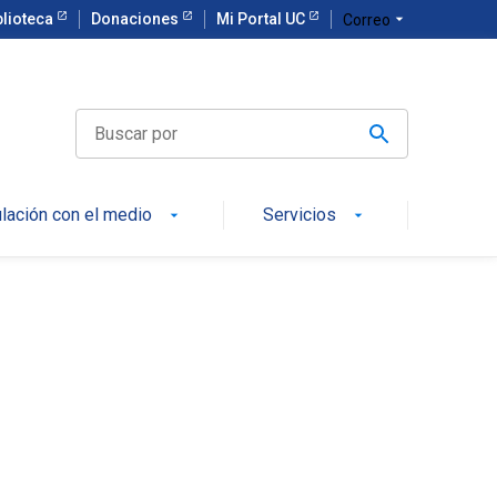
blioteca
Donaciones
Mi Portal UC
arrow_drop_down
Correo
ulación con el medio
Servicios
arrow_drop_down
arrow_drop_down