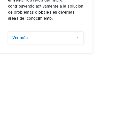
enfrentar los retos del futuro,
contribuyendo activamente a la solución
de problemas globales en diversas
áreas del conocimiento.
Ver más
keyboard_arrow_right