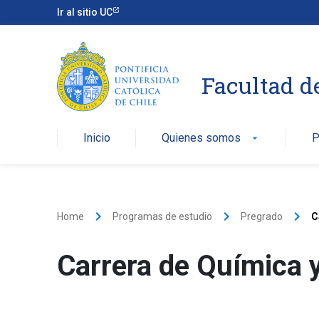
Ir al sitio UC
Facultad d
Inicio
Quienes somos
P
arrow_drop_down
keyboard_arrow_right
keyboard_arrow_right
keyboard_arrow_right
Home
Programas de estudio
Pregrado
C
Carrera de Química 