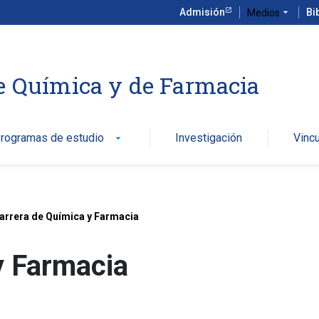
Admisión
arrow_drop_down
Bi
Medios
e Química y de Farmacia
rogramas de estudio
Investigación
Vinc
arrow_drop_down
arrera de Química y Farmacia
y Farmacia