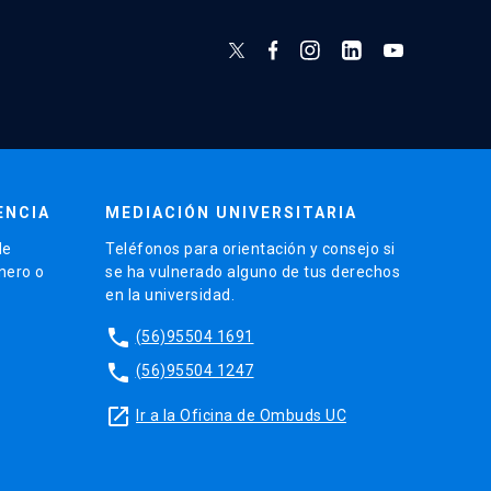
ENCIA
MEDIACIÓN UNIVERSITARIA
de
Teléfonos para orientación y consejo si
énero o
se ha vulnerado alguno de tus derechos
en la universidad.
phone
(56)95504 1691
phone
(56)95504 1247
launch
Ir a la Oficina de Ombuds UC