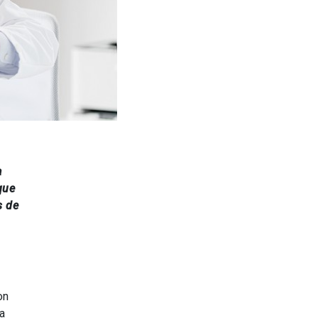
a
que
s de
on
a