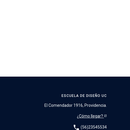
ESCUELA DE DISEÑO UC
El Comendador 1916, Providencia.
¿Cómo llegar?
phone
(56)23545534