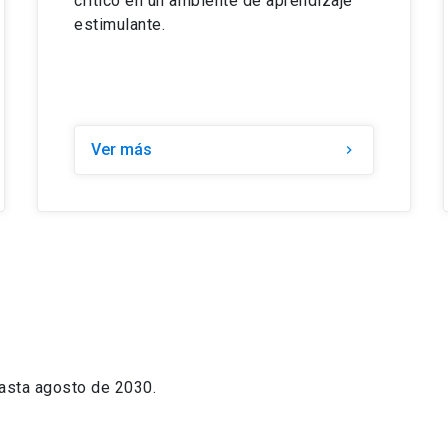
crítico en un ambiente de aprendizaje
estimulante.
Ver más
keyboard_arrow_right
asta agosto de 2030.