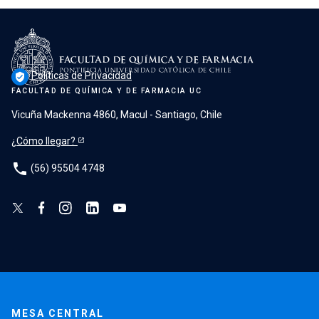
Políticas de Privacidad
verified_user
FACULTAD DE QUÍMICA Y DE FARMACIA UC
Vicuña Mackenna 4860, Macul - Santiago, Chile
¿Cómo llegar?
phone
(56) 95504 4748
MESA CENTRAL