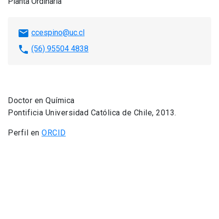
Planta Ordinaria
email
ccespino@uc.cl
phone
(56) 95504 4838
Doctor en Química
Pontificia Universidad Católica de Chile, 2013.
Perfil en
ORCID