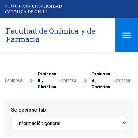
Facultad de Química y de
Farmacia
Espinosa
Espinosa
keyboard_arrow_right
keyboard_arrow_right
keyboa
Espinosa…
B.,
Espinosa…
B.,
Espinosa…
Christian
Christian
Seleccione tab