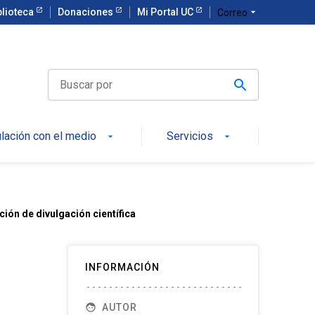
blioteca
Donaciones
Mi Portal UC
arrow_drop_down
Correo
ulación con el medio
Servicios
arrow_drop_down
arrow_drop_down
ión de divulgación científica
INFORMACIÓN
face
AUTOR