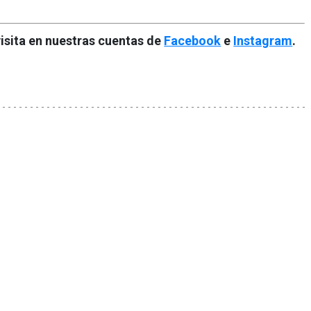
isita en nuestras cuentas de
Facebook
e
Instagram
.