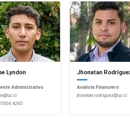
ipe Lyndon
Jhonatan Rodrígue
tente Administrativo
Analista Financiero
on@uc.cl
jhonatan.rodriguez@uc.cl
95504 4260