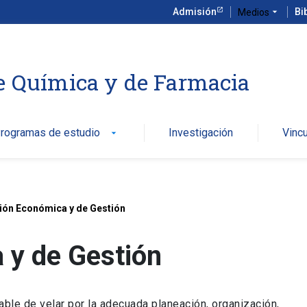
Admisión
arrow_drop_down
Bi
Medios
e Química y de Farmacia
rogramas de estudio
Investigación
Vinc
arrow_drop_down
ión Económica y de Gestión
 y de Gestión
ble de velar por la adecuada planeación, organización,