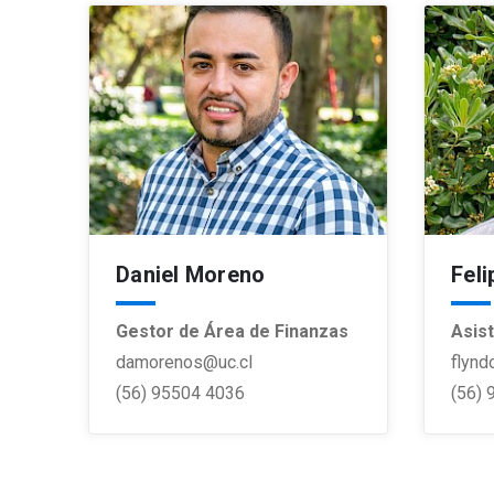
Daniel Moreno
Fel
Gestor de Área de Finanzas
Asis
damorenos@uc.cl
flynd
(56) 95504 4036
(56) 