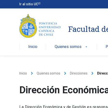
Ir al sitio UC
Facultad d
Inicio
Quienes somos
P
arrow_drop_down
keyboard_arrow_right
keyboard_arrow_right
keyboard_arrow_right
Inicio
Quienes somos
Direcciones
Direcc
Dirección Económica
La Dirección Económica y de Gestión es responsa