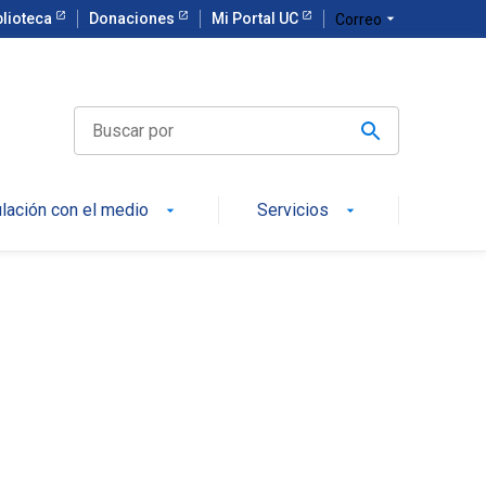
blioteca
Donaciones
Mi Portal UC
arrow_drop_down
Correo
ulación con el medio
Servicios
arrow_drop_down
arrow_drop_down