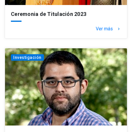
Ceremonia de Titulación 2023
Ver más
keyboard_arrow_right
Investigación