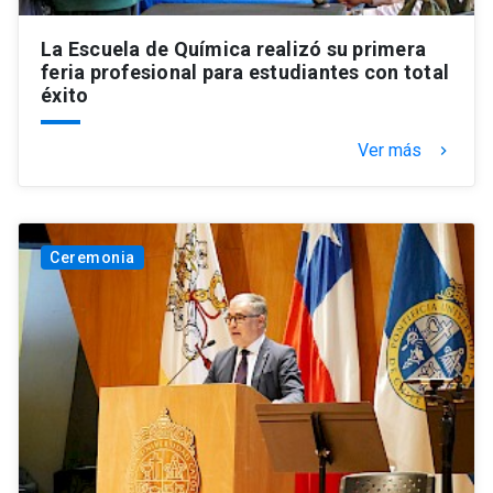
La Escuela de Química realizó su primera
feria profesional para estudiantes con total
éxito
Ver más
keyboard_arrow_right
Ceremonia