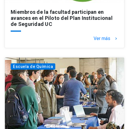
Miembros de la facultad participan en
avances en el Piloto del Plan Institucional
de Seguridad UC
Ver más
keyboard_arrow_right
Escuela de Química