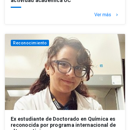
actividad académica UC
Ver más
keyboard_arrow_right
Reconocimiento
Ex estudiante de Doctorado en Química es
reconocida por programa internacional de