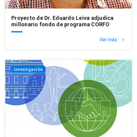
Proyecto de Dr. Eduardo Leiva adjudica
millonario fondo de programa CORFO
Ver más
keyboard_arrow_right
Investigación