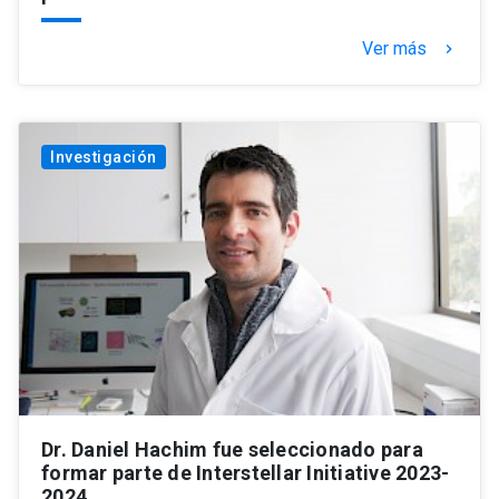
Ver más
keyboard_arrow_right
Investigación
Dr. Daniel Hachim fue seleccionado para
formar parte de Interstellar Initiative 2023-
2024