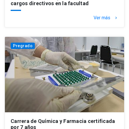
cargos directivos en la facultad
Ver más
keyboard_arrow_right
Pregrado
Carrera de Química y Farmacia certificada
por 7 años