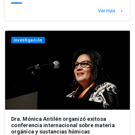
Ver más
keyboard_arrow_right
Investigación
Dra. Mónica Antilén organizó exitosa
conferencia internacional sobre materia
orgánica y sustancias húmicas