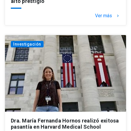
alto prestigio
Ver más
keyboard_arrow_right
Investigación
Dra. María Fernanda Hornos realizó exitosa
pasantía en Harvard Medical School