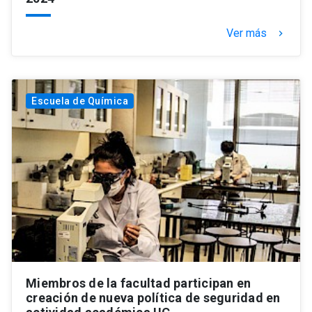
Ver más
keyboard_arrow_right
Escuela de Química
Miembros de la facultad participan en
creación de nueva política de seguridad en