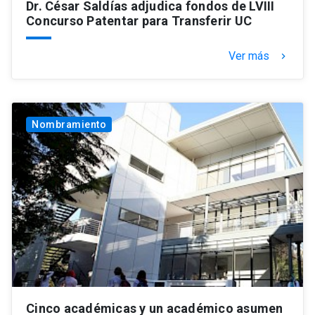
Dr. César Saldías adjudica fondos de LVIII
Concurso Patentar para Transferir UC
Ver más
keyboard_arrow_right
Nombramiento
Cinco académicas y un académico asumen