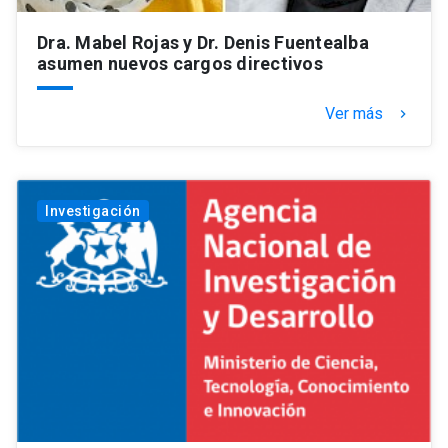
Dra. Mabel Rojas y Dr. Denis Fuentealba
asumen nuevos cargos directivos
Ver más
keyboard_arrow_right
Investigación