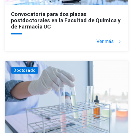
Convocatoria para dos plazas
postdoctorales en la Facultad de Química y
de Farmacia UC
Ver más
keyboard_arrow_right
Doctorado