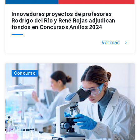
Innovadores proyectos de profesores
Rodrigo del Río y René Rojas adjudican
fondos en Concursos Anillos 2024
Ver más
keyboard_arrow_right
Concurso