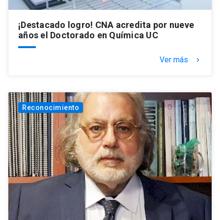
¡Destacado logro! CNA acredita por nueve
años el Doctorado en Química UC
Ver más
keyboard_arrow_right
Reconocimiento