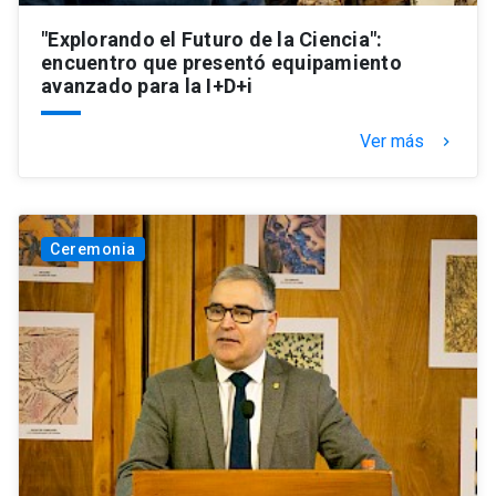
"Explorando el Futuro de la Ciencia":
encuentro que presentó equipamiento
avanzado para la I+D+i
Ver más
keyboard_arrow_right
Ceremonia