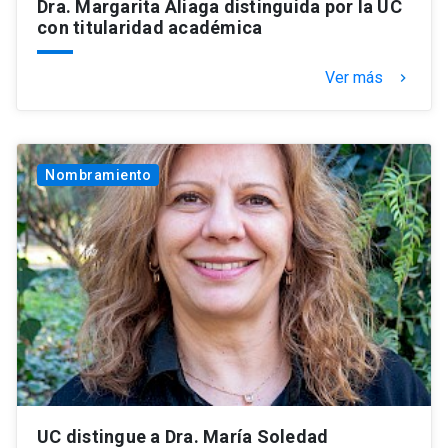
Dra. Margarita Aliaga distinguida por la UC
con titularidad académica
Ver más
keyboard_arrow_right
Nombramiento
UC distingue a Dra. María Soledad