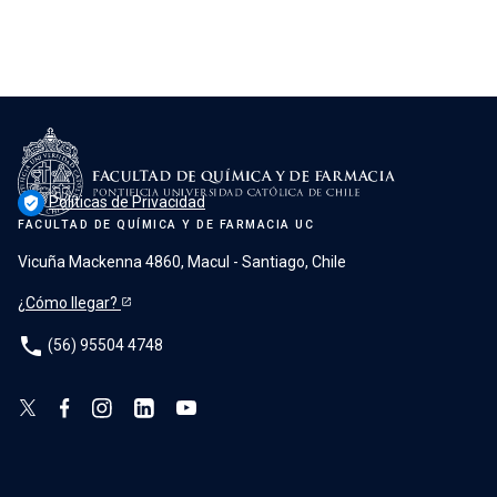
Políticas de Privacidad
verified_user
FACULTAD DE QUÍMICA Y DE FARMACIA UC
Vicuña Mackenna 4860, Macul - Santiago, Chile
¿Cómo llegar?
phone
(56) 95504 4748