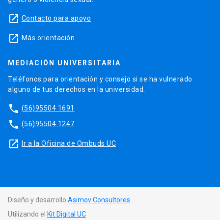
launch
Contacto para apoyo
launch
Más orientación
MEDIACIÓN UNIVERSITARIA
Teléfonos para orientación y consejo si se ha vulnerado
alguno de tus derechos en la universidad.
phone
(56)95504 1691
phone
(56)95504 1247
launch
Ir a la Oficina de Ombuds UC
Diseño y desarrollo
Asimov Consultores
Utilizando el
Kit Digital UC