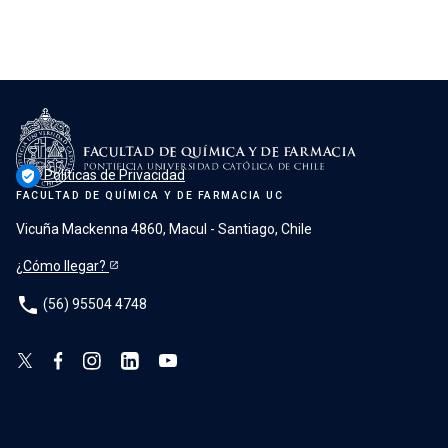
Políticas de Privacidad
verified_user
FACULTAD DE QUÍMICA Y DE FARMACIA UC
Vicuña Mackenna 4860, Macul - Santiago, Chile
¿Cómo llegar?
phone
(56) 95504 4748