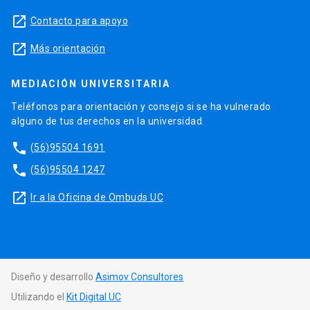
launch
Contacto para apoyo
launch
Más orientación
MEDIACIÓN UNIVERSITARIA
Teléfonos para orientación y consejo si se ha vulnerado
alguno de tus derechos en la universidad.
phone
(56)95504 1691
phone
(56)95504 1247
launch
Ir a la Oficina de Ombuds UC
Diseño y desarrollo
Asimov Consultores
Utilizando el
Kit Digital UC