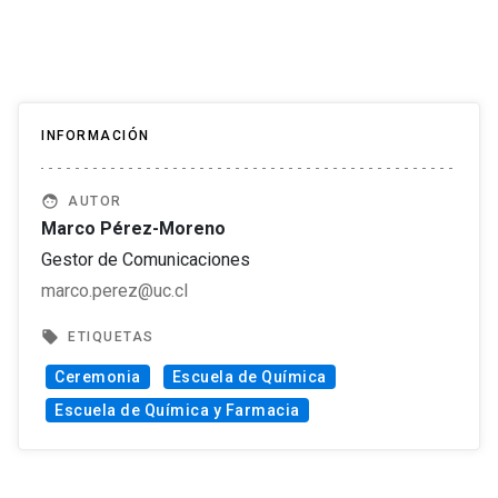
INFORMACIÓN
face
AUTOR
Marco Pérez-Moreno
Gestor de Comunicaciones
marco.perez@uc.cl
local_offer
ETIQUETAS
Ceremonia
Escuela de Química
Escuela de Química y Farmacia