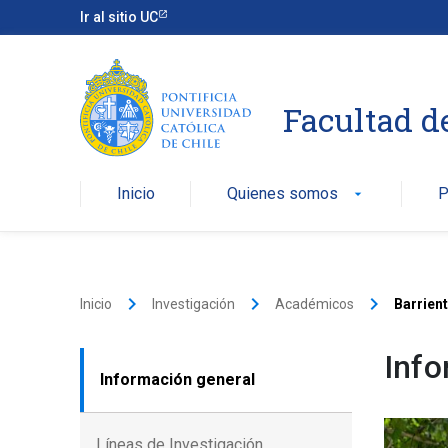
Ir al sitio UC
Facultad d
Inicio
Quienes somos
P
arrow_drop_down
keyboard_arrow_right
keyboard_arrow_right
keyboard_arrow_right
Inicio
Investigación
Académicos
Barrient
Info
Información general
Líneas de Investigación