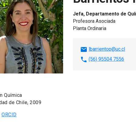
Jefa, Departamento de Quí
Profesora Asociada
Planta Ordinaria
email
lbarrientop@uc.cl
phone
(56) 95504 7556
en Química
dad de Chile, 2009
n
ORCID