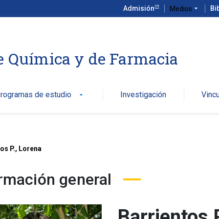
Admisión
arrow_drop_down
Bi
Medios
e Química y de Farmacia
rogramas de estudio
Investigación
Vinc
arrow_drop_down
os P., Lorena
rmación general
Barrientos 