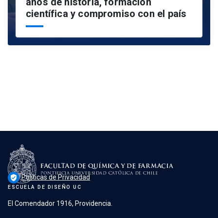
años de historia, formación
científica y compromiso con el país
Políticas de Privacidad
verified_user
ESCUELA DE DISEÑO UC
El Comendador 1916, Providencia.