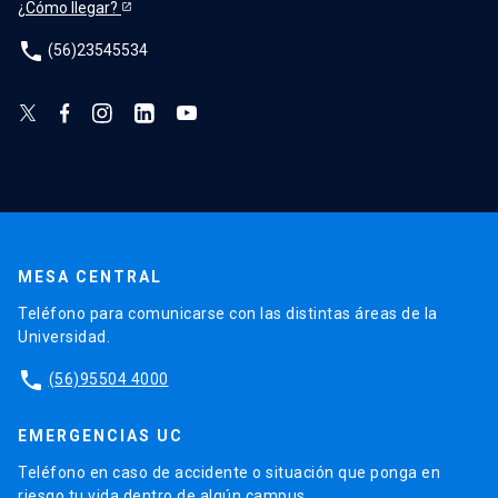
¿Cómo llegar?
phone
(56)23545534
MESA CENTRAL
Teléfono para comunicarse con las distintas áreas de la
Universidad.
phone
(56)95504 4000
EMERGENCIAS UC
Teléfono en caso de accidente o situación que ponga en
riesgo tu vida dentro de algún campus.