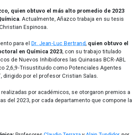
zco,
quien obtuvo el más alto promedio de 2023
Química
. Actualmente, Añazco trabaja en su tesis
 Christian Espinosa.
ento para el
Dr. Jean-Luc Bertrand
,
quien obtuvo el
Doctoral en Química 2023
, con su trabajo titulado
ógicos de Nuevos Inhibidores las Quinasas BCR-ABL
co 2,6,9-Trisustituido como Potenciales Agentes
 dirigido por el profesor Cristian Salas.
 realizadas por académicos, se otorgaron premios a
icas del 2023, por cada departamento que compone la
ánica:
Profesores
Claudio Terraza
y
Alain Tundidor
, por