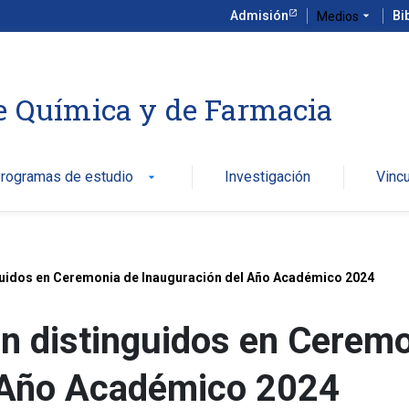
Admisión
arrow_drop_down
Bi
Medios
e Química y de Farmacia
rogramas de estudio
Investigación
Vinc
arrow_drop_down
guidos en Ceremonia de Inauguración del Año Académico 2024
on distinguidos en Cerem
l Año Académico 2024