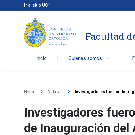
Ir al sitio UC
Facultad d
Inicio
Quienes somos
P
arrow_drop_down
keyboard_arrow_right
keyboard_arrow_right
Home
Noticias
Investigadores fueron distin
Investigadores fuer
de Inauguración de