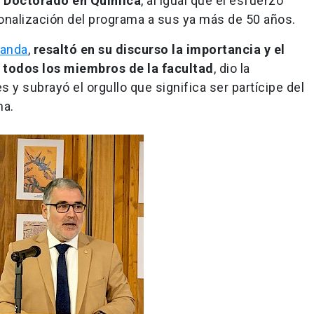
l Doctorado en Química
, al igual que el esfuerzo
cionalización del programa a sus ya más de 50 años.
randa
,
resaltó en su discurso la importancia y el
r todos los miembros de la facultad
, dio la
 y subrayó el orgullo que significa ser partícipe del
ma.