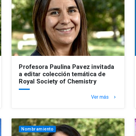
Profesora Paulina Pavez invitada
a editar colección temática de
Royal Society of Chemistry
Ver más
keyboard_arrow_right
Nombramiento