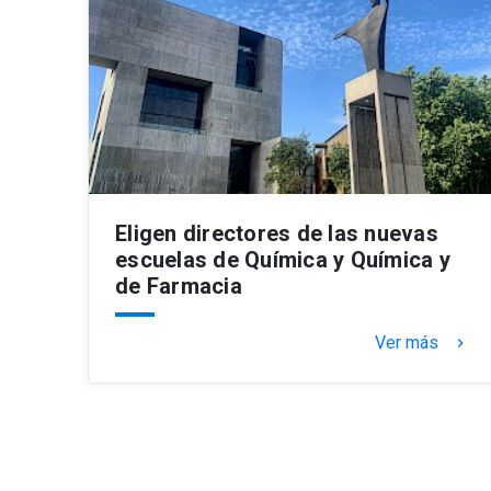
Eligen directores de las nuevas
escuelas de Química y Química y
de Farmacia
Ver más
keyboard_arrow_right