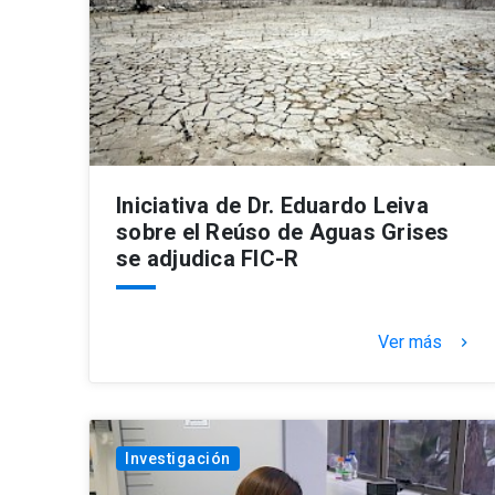
Iniciativa de Dr. Eduardo Leiva
sobre el Reúso de Aguas Grises
se adjudica FIC-R
Ver más
keyboard_arrow_right
Investigación