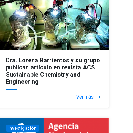
Dra. Lorena Barrientos y su grupo
publican artículo en revista ACS
Sustainable Chemistry and
Engineering
Ver más
keyboard_arrow_right
Investigación