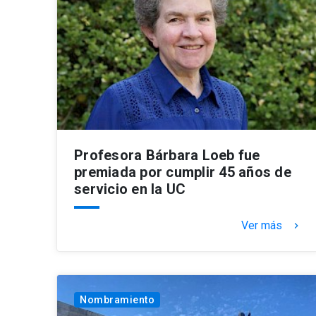
Profesora Bárbara Loeb fue
premiada por cumplir 45 años de
servicio en la UC
Ver más
keyboard_arrow_right
Nombramiento