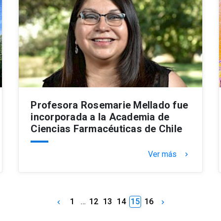
Profesora Rosemarie Mellado fue
incorporada a la Academia de
Ciencias Farmacéuticas de Chile
Ver más
keyboard_arrow_right
1
…
12
13
14
15
16
keyboard_arrow_left
keyboard_arrow_right