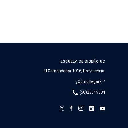
ESCUELA DE DISEÑO UC
El Comendador 1916, Providencia.
¿Cómo llegar?
phone
(56)23545534