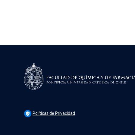
Políticas de Privacidad
verified_user