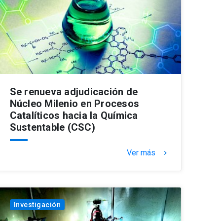
Se renueva adjudicación de
Núcleo Milenio en Procesos
Catalíticos hacia la Química
Sustentable (CSC)
Ver más
keyboard_arrow_right
Investigación