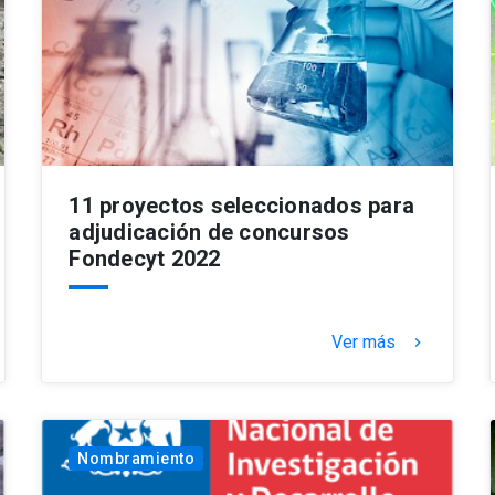
11 proyectos seleccionados para
adjudicación de concursos
Fondecyt 2022
Ver más
keyboard_arrow_right
Nombramiento