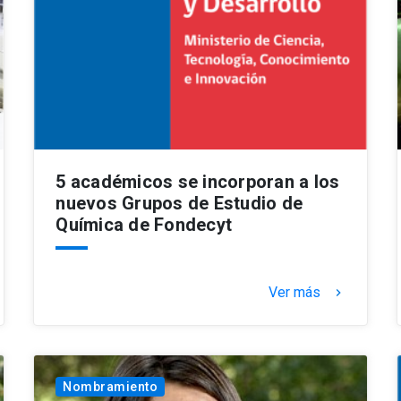
5 académicos se incorporan a los
nuevos Grupos de Estudio de
Química de Fondecyt
Ver más
keyboard_arrow_right
Nombramiento