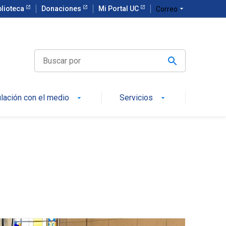
blioteca
Donaciones
Mi Portal UC
arrow_drop_down
Correo
ulación con el medio
Servicios
arrow_drop_down
arrow_drop_down