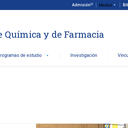
Admisión
arrow_drop_down
Bi
Medios
e Química y de Farmacia
rogramas de estudio
Investigación
Vinc
arrow_drop_down