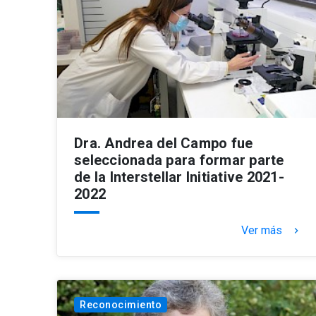
Dra. Andrea del Campo fue
seleccionada para formar parte
de la Interstellar Initiative 2021-
2022
Ver más
keyboard_arrow_right
Reconocimiento