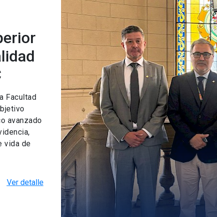
erior
lidad
C
a Facultad
bjetivo
co avanzado
idencia,
e vida de
Ver detalle