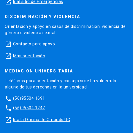
launch
Ir al sitio de Emergencias
DISCRIMINACIÓN Y VIOLENCIA
Orientación y apoyo en casos de discriminación, violencia de
género o violencia sexual.
launch
Contacto para apoyo
launch
Más orientación
MEDIACIÓN UNIVERSITARIA
Teléfonos para orientación y consejo si se ha vulnerado
alguno de tus derechos en la universidad.
phone
(56)95504 1691
phone
(56)95504 1247
launch
Ir a la Oficina de Ombuds UC