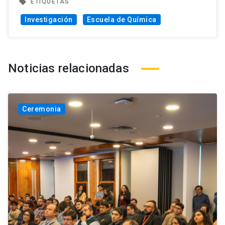
local_offer
ETIQUETAS
Investigación
Escuela de Química
Noticias relacionadas
Ceremonia