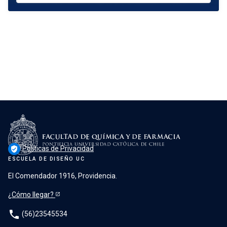
Políticas de Privacidad
verified_user
ESCUELA DE DISEÑO UC
El Comendador 1916, Providencia.
¿Cómo llegar?
phone
(56)23545534