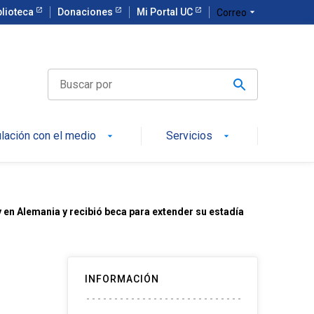
blioteca
Donaciones
Mi Portal UC
arrow_drop_down
Correo
ulación con el medio
Servicios
arrow_drop_down
arrow_drop_down
en Alemania y recibió beca para extender su estadía
INFORMACIÓN