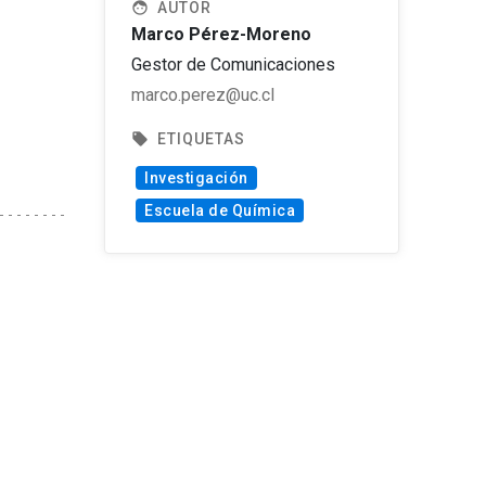
face
AUTOR
Marco Pérez-Moreno
Gestor de Comunicaciones
marco.perez@uc.cl
local_offer
ETIQUETAS
Investigación
Escuela de Química