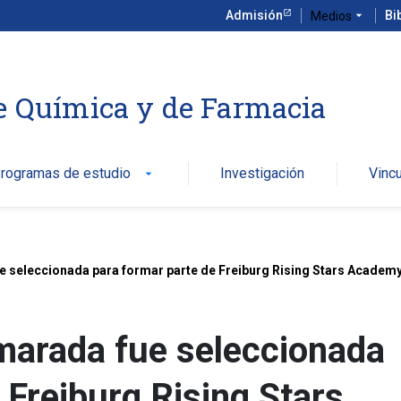
Admisión
arrow_drop_down
Bi
Medios
e Química y de Farmacia
rogramas de estudio
Investigación
Vinc
arrow_drop_down
 seleccionada para formar parte de Freiburg Rising Stars Academy 
marada fue seleccionada
 Freiburg Rising Stars