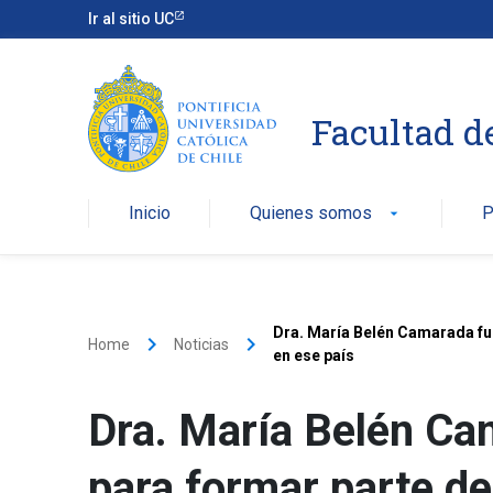
Ir al sitio UC
Facultad d
Inicio
Quienes somos
P
arrow_drop_down
Dra. María Belén Camarada fue
keyboard_arrow_right
keyboard_arrow_right
Home
Noticias
en ese país
Dra. María Belén Ca
para formar parte de