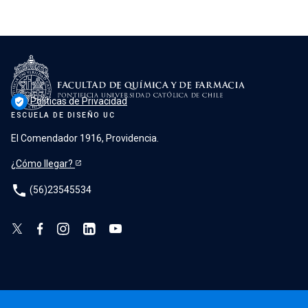
Políticas de Privacidad
verified_user
ESCUELA DE DISEÑO UC
El Comendador 1916, Providencia.
¿Cómo llegar?
phone
(56)23545534