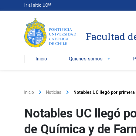
Ir al sitio UC
Facultad d
Inicio
Quienes somos
P
arrow_drop_down
keyboard_arrow_right
keyboard_arrow_right
Inicio
Noticias
Notables UC llegó por primera 
Notables UC llegó po
de Química y de Far