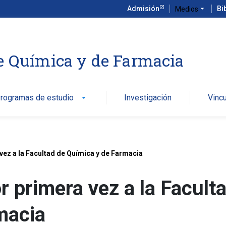
Admisión
arrow_drop_down
Bi
Medios
e Química y de Farmacia
rogramas de estudio
Investigación
Vinc
arrow_drop_down
vez a la Facultad de Química y de Farmacia
r primera vez a la Facult
macia