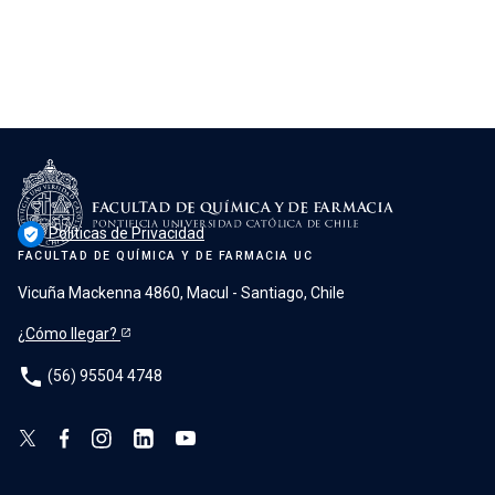
Políticas de Privacidad
verified_user
FACULTAD DE QUÍMICA Y DE FARMACIA UC
Vicuña Mackenna 4860, Macul - Santiago, Chile
¿Cómo llegar?
phone
(56) 95504 4748