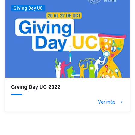
Giving Day UC
Giving Day UC 2022
Ver más
keyboard_arrow_right