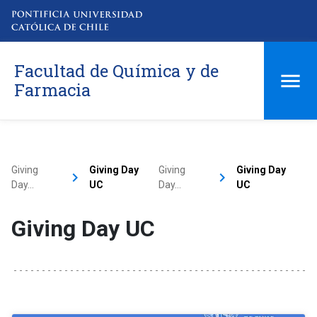
Facultad de Química y de
Farmacia
Giving
Giving Day
Giving
Giving Day
keyboard_arrow_right
keyboard_arrow_right
Day…
UC
Day…
UC
Giving Day UC