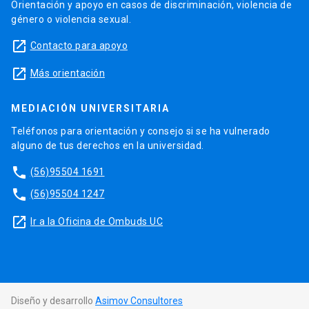
Orientación y apoyo en casos de discriminación, violencia de
género o violencia sexual.
launch
Contacto para apoyo
launch
Más orientación
MEDIACIÓN UNIVERSITARIA
Teléfonos para orientación y consejo si se ha vulnerado
alguno de tus derechos en la universidad.
phone
(56)95504 1691
phone
(56)95504 1247
launch
Ir a la Oficina de Ombuds UC
Diseño y desarrollo
Asimov Consultores