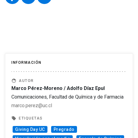
INFORMACIÓN
face
AUTOR
Marco Pérez-Moreno / Adolfo Díaz Epul
Comunicaciones, Facultad de Química y de Farmacia
marco.perez@uc.cl
local_offer
ETIQUETAS
Giving Day UC
Pregrado