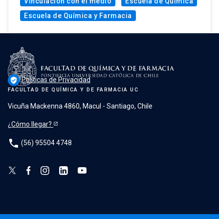
Vinculación con el medio
Escuela de Química
Escuela de Química y Farmacia
Políticas de Privacidad
verified_user
FACULTAD DE QUÍMICA Y DE FARMACIA UC
Vicuña Mackenna 4860, Macul - Santiago, Chile
¿Cómo llegar?
phone
(56) 95504 4748