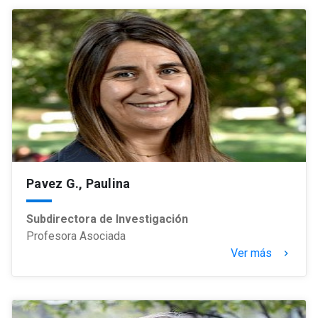
Pavez G., Paulina
Subdirectora de Investigación
Profesora Asociada
Ver más
keyboard_arrow_right