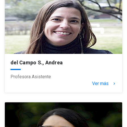
del Campo S., Andrea
Profesora Asistente
Ver más
keyboard_arrow_right