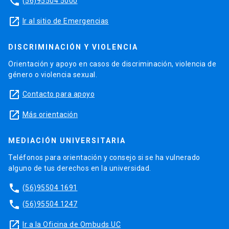
phone
(56)95504 5000
launch
Ir al sitio de Emergencias
DISCRIMINACIÓN Y VIOLENCIA
Orientación y apoyo en casos de discriminación, violencia de
género o violencia sexual.
launch
Contacto para apoyo
launch
Más orientación
MEDIACIÓN UNIVERSITARIA
Teléfonos para orientación y consejo si se ha vulnerado
alguno de tus derechos en la universidad.
phone
(56)95504 1691
phone
(56)95504 1247
launch
Ir a la Oficina de Ombuds UC