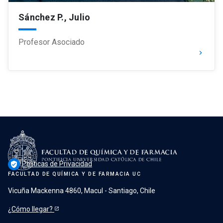
Sánchez P., Julio
Profesor Asociado
keyboard_arrow_right
Políticas de Privacidad
verified_user
FACULTAD DE QUÍMICA Y DE FARMACIA UC
Vicuña Mackenna 4860, Macul - Santiago, Chile
¿Cómo llegar?