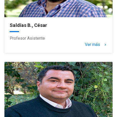
Saldías B., César
Profesor Asistente
Ver más
keyboard_arrow_right