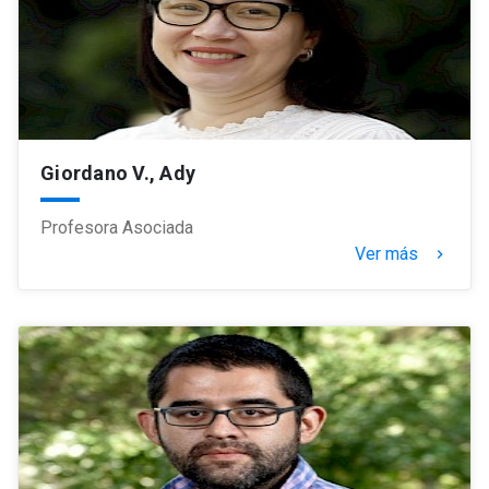
Giordano V., Ady
Profesora Asociada
Ver más
keyboard_arrow_right