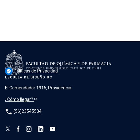
Políticas de Privacidad
verified_user
ESCUELA DE DISEÑO UC
El Comendador 1916, Providencia.
¿Cómo llegar?
phone
(56)23545534