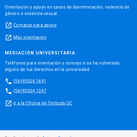
Orientación y apoyo en casos de discriminación, violencia de
género o violencia sexual.
launch
Contacto para apoyo
launch
Más orientación
MEDIACIÓN UNIVERSITARIA
Teléfonos para orientación y consejo si se ha vulnerado
alguno de tus derechos en la universidad.
phone
(56)95504 1691
phone
(56)95504 1247
launch
Ir a la Oficina de Ombuds UC