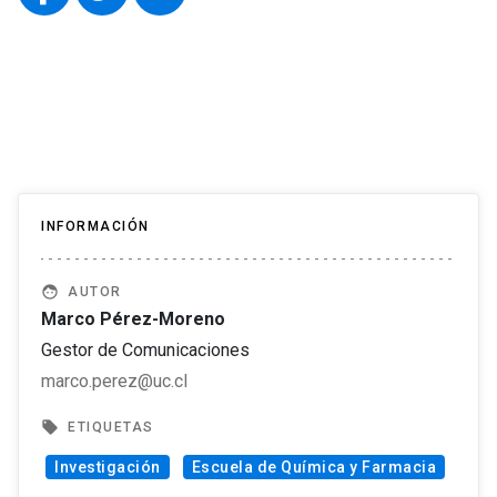
INFORMACIÓN
face
AUTOR
Marco Pérez-Moreno
Gestor de Comunicaciones
marco.perez@uc.cl
local_offer
ETIQUETAS
Investigación
Escuela de Química y Farmacia