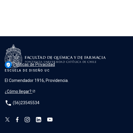
Políticas de Privacidad
verified_user
ESCUELA DE DISEÑO UC
El Comendador 1916, Providencia.
¿Cómo llegar?
phone
(56)23545534