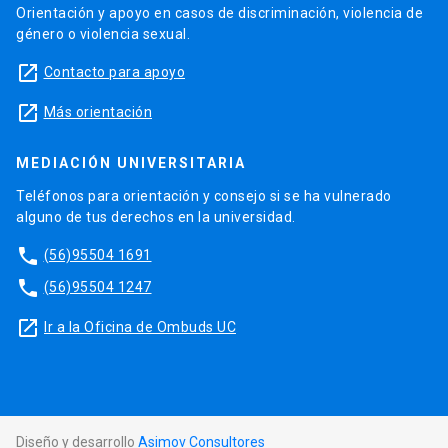
Orientación y apoyo en casos de discriminación, violencia de
género o violencia sexual.
launch
Contacto para apoyo
launch
Más orientación
MEDIACIÓN UNIVERSITARIA
Teléfonos para orientación y consejo si se ha vulnerado
alguno de tus derechos en la universidad.
phone
(56)95504 1691
phone
(56)95504 1247
launch
Ir a la Oficina de Ombuds UC
Diseño y desarrollo
Asimov Consultores