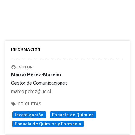
INFORMACIÓN
face
AUTOR
Marco Pérez-Moreno
Gestor de Comunicaciones
marco.perez@uc.cl
local_offer
ETIQUETAS
Investigación
Escuela de Química
Escuela de Química y Farmacia