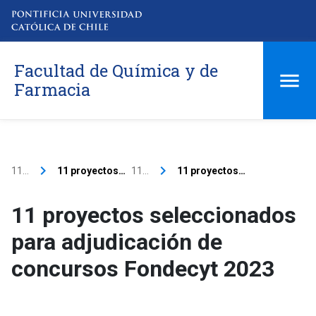
Facultad de Química y de
Farmacia
keyboard_arrow_right
keyboard_arrow_right
11…
11 proyectos…
11…
11 proyectos…
11 proyectos seleccionados
para adjudicación de
concursos Fondecyt 2023