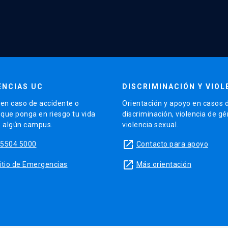
NCIAS UC
DISCRIMINACIÓN Y VIOL
en caso de accidente o
Orientación y apoyo en casos 
 que ponga en riesgo tu vida
discriminación, violencia de g
e algún campus.
violencia sexual.
launch
95504 5000
Contacto para apoyo
launch
 sitio de Emergencias
Más orientación