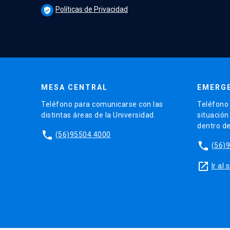
Políticas de Privacidad
verified_user
MESA CENTRAL
EMERGE
Teléfono para comunicarse con las
Teléfono 
distintas áreas de la Universidad.
situación
dentro d
phone
(56)95504 4000
phone
(56)
launch
Ir al