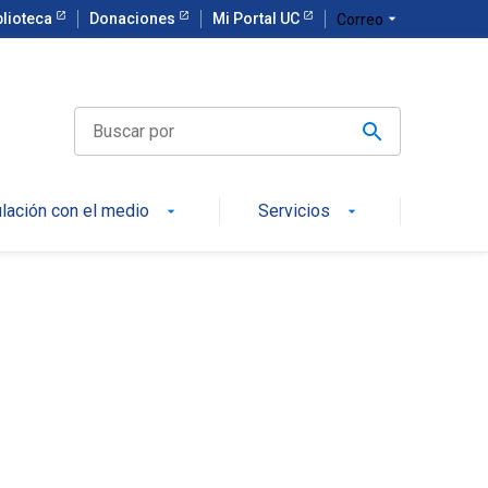
blioteca
Donaciones
Mi Portal UC
arrow_drop_down
Correo
ulación con el medio
Servicios
arrow_drop_down
arrow_drop_down