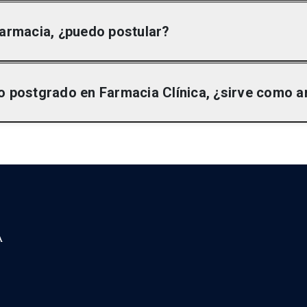
 Farmacia, ¿puedo postular?
r con financiamiento propio.
 o postgrado en Farmacia Clínica, ¿sirve como 
en los Antecedentes Curriculares, dentro del proceso de se