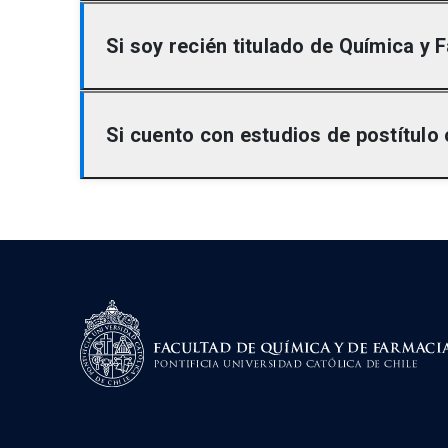
Dos años.
Si soy recién titulado de Química y
Sí, puedes postular. Sin embargo, debes conta
Si cuento con estudios de postítulo
Sí, será evaluado con determinado porcentaje 