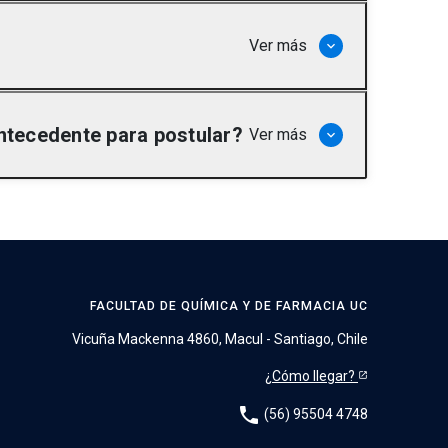
Ver más
keyboard_arrow_down
antecedente para postular?
Ver más
keyboard_arrow_down
lección.
FACULTAD DE QUÍMICA Y DE FARMACIA UC
Vicuña Mackenna 4860, Macul - Santiago, Chile
¿Cómo llegar?
phone
(56) 95504 4748