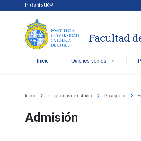
Ir al sitio UC
Facultad d
Inicio
Quienes somos
P
arrow_drop_down
keyboard_arrow_right
keyboard_arrow_right
keyboard_arrow_right
Inicio
Programas de estudio
Postgrado
E
Admisión