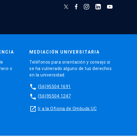
ENCIA
MEDIACIÓN UNIVERSITARIA
de
Teléfonos para orientación y consejo si
énero o
se ha vulnerado alguno de tus derechos
en la universidad.
phone
(56)95504 1691
phone
(56)95504 1247
launch
Ir a la Oficina de Ombuds UC