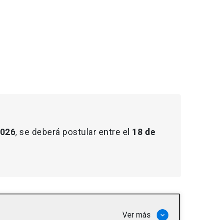
2026
, se deberá postular entre el
18 de
Ver más
keyboard_arrow_down