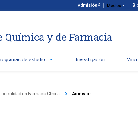
Admisión
arrow_drop_down
Bi
Medios
e Química y de Farmacia
rogramas de estudio
Investigación
Vinc
arrow_drop_down
keyboard_arrow_right
specialidad en Farmacia Clínica
Admisión