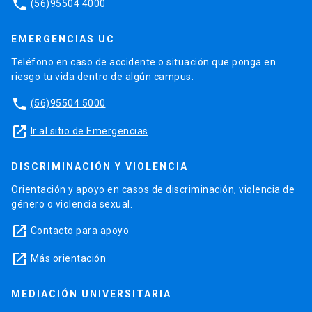
phone
(56)95504 4000
EMERGENCIAS UC
Teléfono en caso de accidente o situación que ponga en
riesgo tu vida dentro de algún campus.
phone
(56)95504 5000
launch
Ir al sitio de Emergencias
DISCRIMINACIÓN Y VIOLENCIA
Orientación y apoyo en casos de discriminación, violencia de
género o violencia sexual.
launch
Contacto para apoyo
launch
Más orientación
MEDIACIÓN UNIVERSITARIA