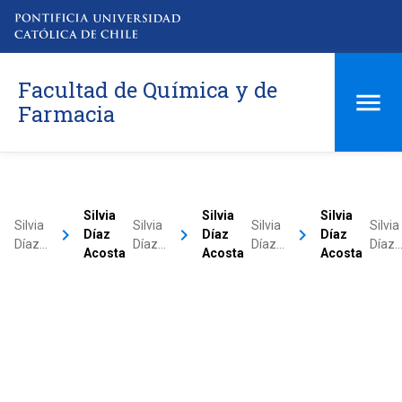
Facultad de Química y de
Farmacia
Silvia
Silvia
Silvia
Silvia
Silvia
Silvia
Silvia
keyboard_arrow_right
keyboard_arrow_right
keyboard_arrow_right
Díaz
Díaz
Díaz
Díaz…
Díaz…
Díaz…
Díaz
Acosta
Acosta
Acosta