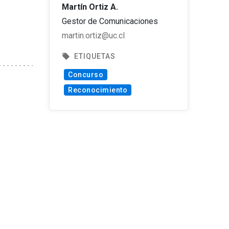
Martín Ortiz A.
Gestor de Comunicaciones
martin.ortiz@uc.cl
local_offer
ETIQUETAS
Concurso
Reconocimiento