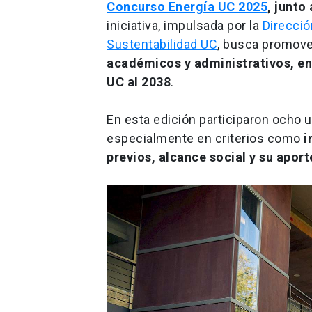
Concurso Energía UC 2025
, junto
iniciativa, impulsada por la
Direcció
Sustentabilidad UC
, busca promov
académicos y administrativos, en
UC al 2038
.
En esta edición participaron ocho u
especialmente en criterios como
i
previos, alcance social y su aport