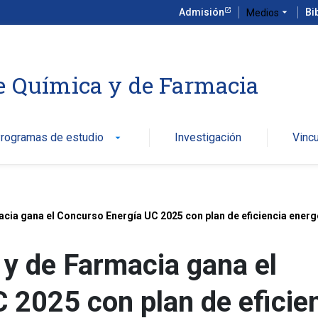
Admisión
arrow_drop_down
Bi
Medios
e Química y de Farmacia
rogramas de estudio
Investigación
Vinc
arrow_drop_down
cia gana el Concurso Energía UC 2025 con plan de eficiencia energ
 y de Farmacia gana el
 2025 con plan de eficie