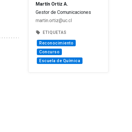
Martín Ortiz A.
Gestor de Comunicaciones
martin.ortiz@uc.cl
local_offer
ETIQUETAS
Reconocimiento
Concurso
Escuela de Química