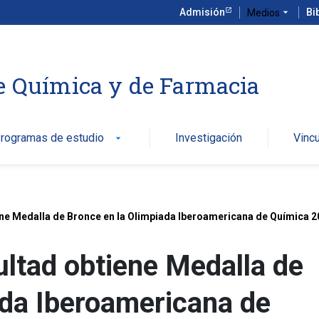
Admisión
arrow_drop_down
Bi
Medios
e Química y de Farmacia
rogramas de estudio
Investigación
Vinc
arrow_drop_down
iene Medalla de Bronce en la Olimpiada Iberoamericana de Química 
ultad obtiene Medalla de
ada Iberoamericana de