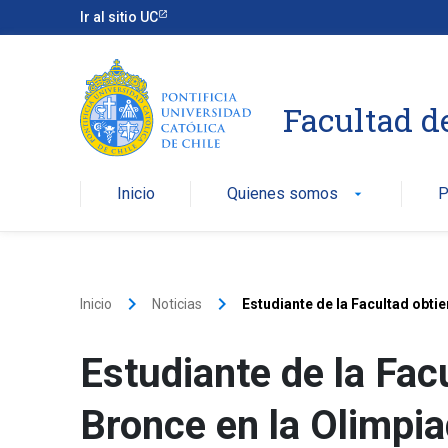
Ir al sitio UC
Facultad d
Inicio
Quienes somos
P
arrow_drop_down
keyboard_arrow_right
keyboard_arrow_right
Inicio
Noticias
Estudiante de la Facultad obt
Estudiante de la Fac
Bronce en la Olimpi