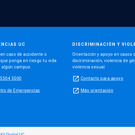
NCIAS UC
DISCRIMINACIÓN Y VIOL
en caso de accidente o
Orientación y apoyo en casos 
 que ponga en riesgo tu vida
discriminación, violencia de g
e algún campus.
violencia sexual.
launch
95504 5000
Contacto para apoyo
launch
 sitio de Emergencias
Más orientación
l
Kit Digital UC