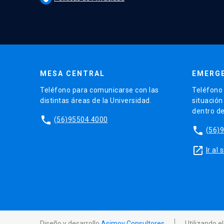
MESA CENTRAL
EMERGE
Teléfono para comunicarse con las
Teléfono 
distintas áreas de la Universidad.
situación
dentro d
phone
(56)95504 4000
phone
(56)
launch
Ir al
Diseño y desarrollo
Asimov Consultores
Utilizando e