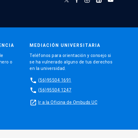
ENCIA
MEDIACIÓN UNIVERSITARIA
de
Teléfonos para orientación y consejo si
énero o
se ha vulnerado alguno de tus derechos
en la universidad.
phone
(56)95504 1691
phone
(56)95504 1247
launch
Ir a la Oficina de Ombuds UC