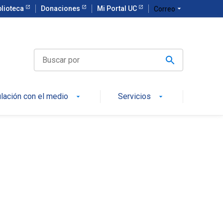
blioteca
Donaciones
Mi Portal UC
arrow_drop_down
Correo
ulación con el medio
Servicios
arrow_drop_down
arrow_drop_down