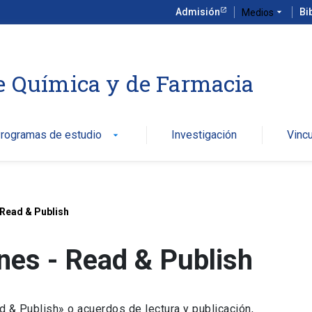
Admisión
arrow_drop_down
Bi
Medios
e Química y de Farmacia
rogramas de estudio
Investigación
Vinc
arrow_drop_down
 Read & Publish
nes - Read & Publish
& Publish» o acuerdos de lectura y publicación,