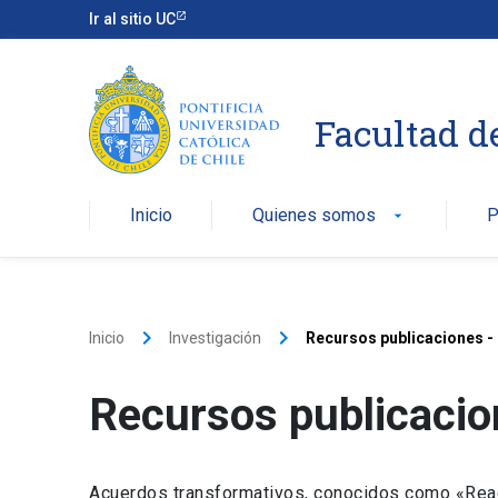
Ir al sitio UC
Facultad d
Inicio
Quienes somos
P
arrow_drop_down
keyboard_arrow_right
keyboard_arrow_right
Inicio
Investigación
Recursos publicaciones -
Recursos publicacio
Acuerdos transformativos, conocidos como «Read 