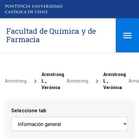
Facultad de Química y de
Farmacia
Armstrong
Armstrong
keyboard_arrow_right
keyboard_arrow_right
Armstrong…
L.,
Armstrong…
L.,
Arms
Verónica
Verónica
Seleccione tab