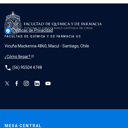
Políticas de Privacidad
verified_user
FACULTAD DE QUÍMICA Y DE FARMACIA UC
Vicuña Mackenna 4860, Macul - Santiago, Chile
¿Cómo llegar?
phone
(56) 95504 4748
MESA CENTRAL