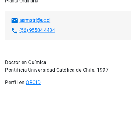
Planta Ordinaria
email
aarmstrl@uc.cl
phone
(56) 95504 4434
Doctor en Química.
Pontificia Universidad Católica de Chile, 1997
Perfil en
ORCID