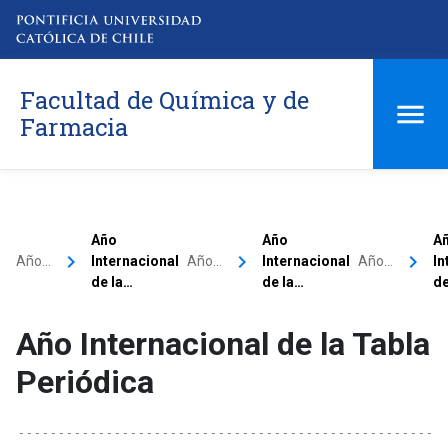
Facultad de Química y de
Farmacia
Año
Año
A
keyboard_arrow_right
keyboard_arrow_right
keyboard_arrow_right
Año…
Internacional
Año…
Internacional
Año…
In
de la…
de la…
de
Año Internacional de la Tabla
Periódica