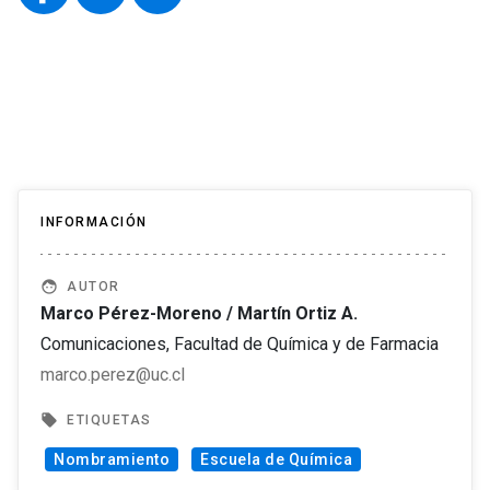
INFORMACIÓN
face
AUTOR
Marco Pérez-Moreno / Martín Ortiz A.
Comunicaciones, Facultad de Química y de Farmacia
marco.perez@uc.cl
local_offer
ETIQUETAS
Nombramiento
Escuela de Química