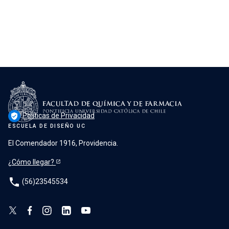
Políticas de Privacidad
verified_user
ESCUELA DE DISEÑO UC
El Comendador 1916, Providencia.
¿Cómo llegar?
phone
(56)23545534