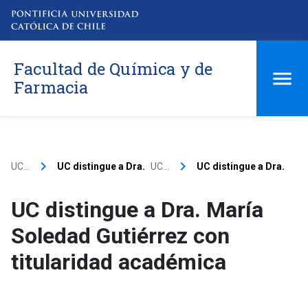
Facultad de Química y de
Farmacia
keyboard_arrow_right
keyboard_arrow_right
UC…
UC distingue a Dra.
UC…
UC distingue a Dra.
UC distingue a Dra. María
Soledad Gutiérrez con
titularidad académica