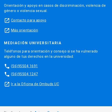
Orientación y apoyo en casos de discriminación, violencia de
género o violencia sexual.
launch
Contacto para apoyo
launch
Más orientación
MEDIACIÓN UNIVERSITARIA
Teléfonos para orientación y consejo si se ha vulnerado
alguno de tus derechos en la universidad.
phone
(56)95504 1691
phone
(56)95504 1247
launch
Ir a la Oficina de Ombuds UC