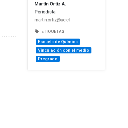
Martín Ortiz A.
Periodista
martin.ortiz@uc.cl
local_offer
ETIQUETAS
Escuela de Química
Vinculación con el medio
Pregrado