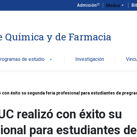
Admisión
arrow_drop_down
Bi
Medios
e Química y de Farmacia
rogramas de estudio
Investigación
Vinc
arrow_drop_down
 con éxito su segunda feria profesional para estudiantes de pregr
C realizó con éxito su
ional para estudiantes de