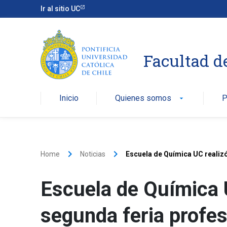
Ir al sitio UC
Facultad d
Inicio
Quienes somos
P
arrow_drop_down
keyboard_arrow_right
keyboard_arrow_right
Home
Noticias
Escuela de Química UC realizó
Escuela de Química U
segunda feria profes