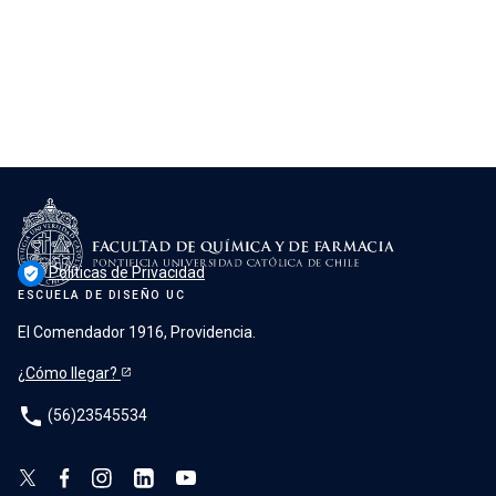
Políticas de Privacidad
verified_user
ESCUELA DE DISEÑO UC
El Comendador 1916, Providencia.
¿Cómo llegar?
phone
(56)23545534