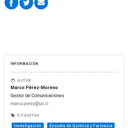
INFORMACIÓN
face
AUTOR
Marco Pérez-Moreno
Gestor de Comunicaciones
marco.perez@uc.cl
local_offer
ETIQUETAS
Investigación
Escuela de Química y Farmacia