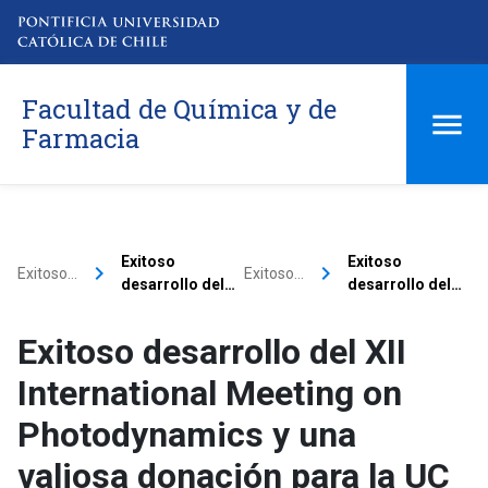
Facultad de Química y de
Farmacia
Exitoso
Exitoso
keyboard_arrow_right
keyboard_arrow_right
Exitoso…
Exitoso…
desarrollo del…
desarrollo del…
Exitoso desarrollo del XII
International Meeting on
Photodynamics y una
valiosa donación para la UC