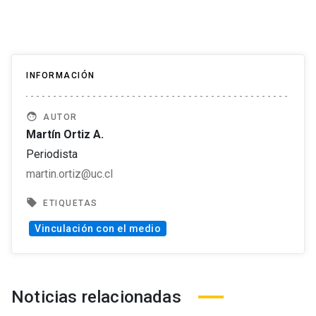
INFORMACIÓN
face
AUTOR
Martín Ortiz A.
Periodista
martin.ortiz@uc.cl
local_offer
ETIQUETAS
Vinculación con el medio
Noticias relacionadas