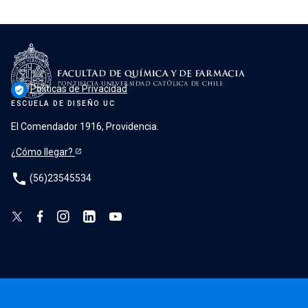
Políticas de Privacidad
verified_user
ESCUELA DE DISEÑO UC
El Comendador 1916, Providencia.
¿Cómo llegar?
phone
(56)23545534