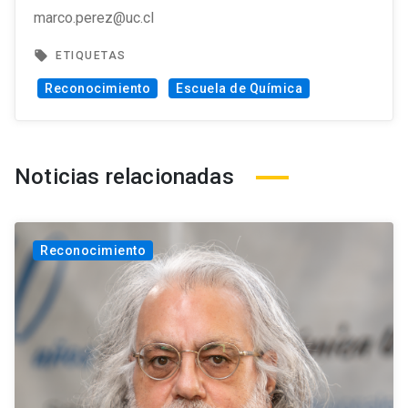
marco.perez@uc.cl
local_offer
ETIQUETAS
Reconocimiento
Escuela de Química
Noticias relacionadas
Reconocimiento