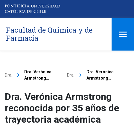
Facultad de Química y de
Farmacia
Dra. Verónica
Dra. Verónica
keyboard_arrow_right
keyboard_arrow_right
Dra.
Dra.
Armstrong…
Armstrong…
Dra. Verónica Armstrong
reconocida por 35 años de
trayectoria académica