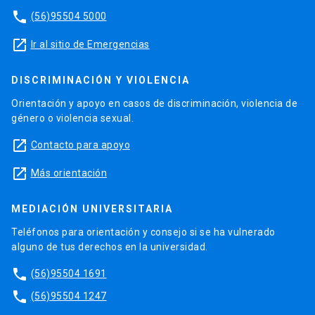
phone
(56)95504 5000
launch
Ir al sitio de Emergencias
DISCRIMINACIÓN Y VIOLENCIA
Orientación y apoyo en casos de discriminación, violencia de
género o violencia sexual.
launch
Contacto para apoyo
launch
Más orientación
MEDIACIÓN UNIVERSITARIA
Teléfonos para orientación y consejo si se ha vulnerado
alguno de tus derechos en la universidad.
phone
(56)95504 1691
phone
(56)95504 1247