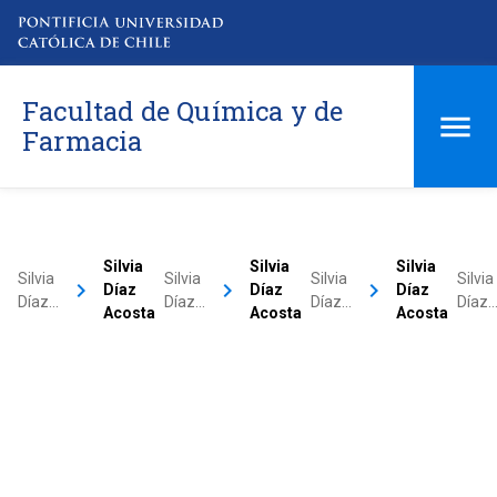
Facultad de Química y de
Farmacia
Silvia
Silvia
Silvia
Silvia
Silvia
Silvia
Silvia
keyboard_arrow_right
keyboard_arrow_right
keyboard_arrow_right
Díaz
Díaz
Díaz
Díaz…
Díaz…
Díaz…
Díaz
Acosta
Acosta
Acosta