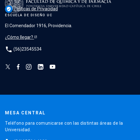
Políticas de Privacidad
verified_user
ESCUELA DE DISEÑO UC
El Comendador 1916, Providencia.
¿Cómo llegar?
phone
(56)23545534
MESA CENTRAL
Teléfono para comunicarse con las distintas áreas de la
Universidad.