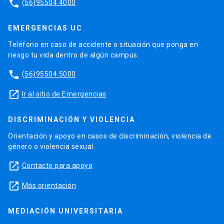
phone
(56)95504 4000
EMERGENCIAS UC
Teléfono en caso de accidente o situación que ponga en
riesgo tu vida dentro de algún campus.
phone
(56)95504 5000
launch
Ir al sitio de Emergencias
DISCRIMINACIÓN Y VIOLENCIA
Orientación y apoyo en casos de discriminación, violencia de
género o violencia sexual.
launch
Contacto para apoyo
launch
Más orientación
MEDIACIÓN UNIVERSITARIA