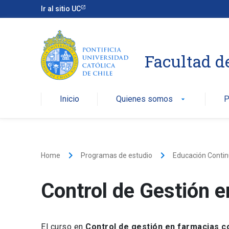
Ir al sitio UC
Facultad d
Inicio
Quienes somos
P
arrow_drop_down
keyboard_arrow_right
keyboard_arrow_right
Home
Programas de estudio
Educación Conti
Control de Gestión 
El curso en
Control de gestión en farmacias c