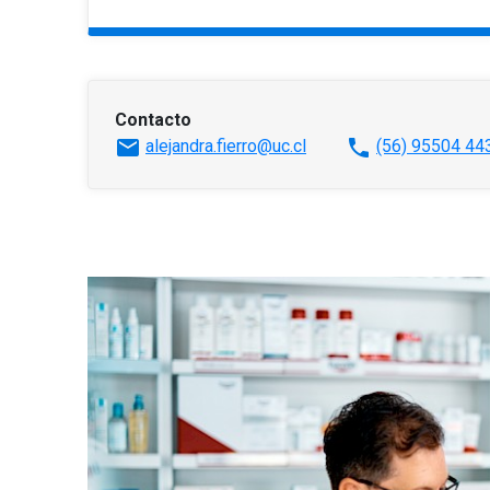
Contacto
mail
phone
alejandra.fierro@uc.cl
(56) 95504 44