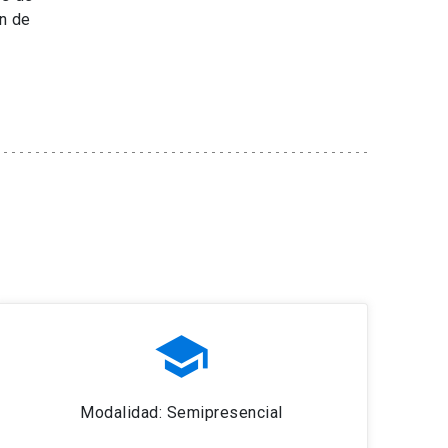
in de
school
Modalidad: Semipresencial