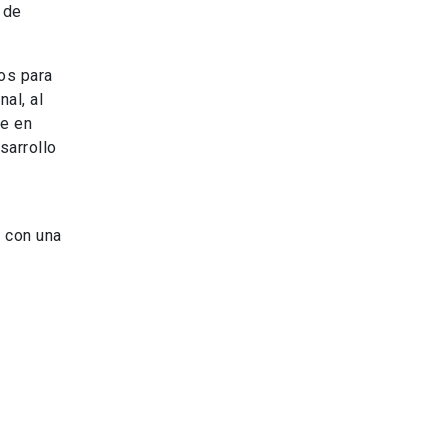
 de
os para
al, al
se en
sarrollo
 con una