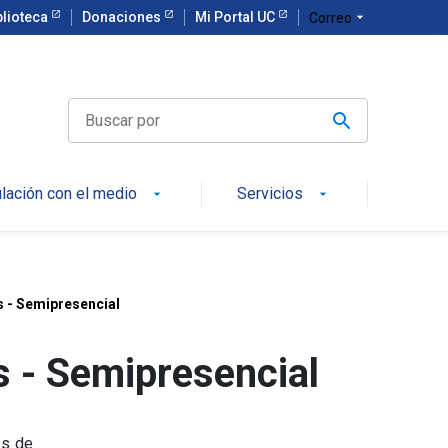
blioteca
Donaciones
Mi Portal UC
arrow_drop_down
Correo
ulación con el medio
Servicios
arrow_drop_down
arrow_drop_down
s - Semipresencial
s - Semipresencial
es de