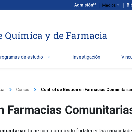
Admisión
arrow_drop_down
Bi
Medios
e Química y de Farmacia
rogramas de estudio
Investigación
Vinc
arrow_drop_down
keyboard_arrow_right
keyboard_arrow_right
nua
Cursos
Control de Gestión en Farmacias Comunitaria
en Farmacias Comunitaria
omunitarias
tiene como propósito fortalecer las capacidad