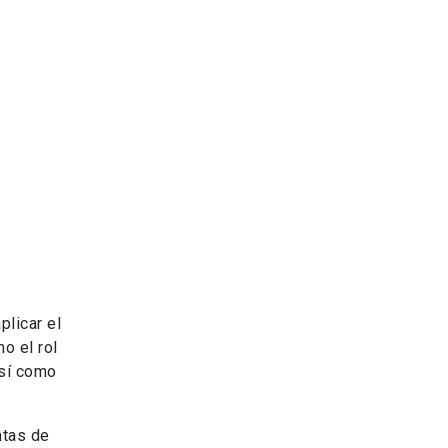
licar el
o el rol
así como
ntas de