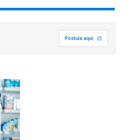
Postula aquí
launch