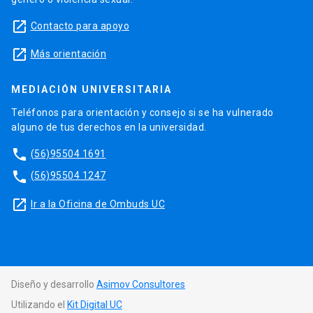
launch
Contacto para apoyo
launch
Más orientación
MEDIACIÓN UNIVERSITARIA
Teléfonos para orientación y consejo si se ha vulnerado
alguno de tus derechos en la universidad.
phone
(56)95504 1691
phone
(56)95504 1247
launch
Ir a la Oficina de Ombuds UC
Diseño y desarrollo
Asimov Consultores
Utilizando el
Kit Digital UC