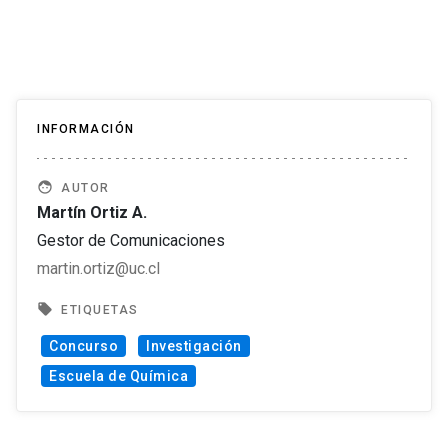
INFORMACIÓN
face
AUTOR
Martín Ortiz A.
Gestor de Comunicaciones
martin.ortiz@uc.cl
local_offer
ETIQUETAS
Concurso
Investigación
Escuela de Química