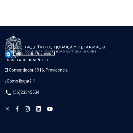
Políticas de Privacidad
verified_user
ESCUELA DE DISEÑO UC
El Comendador 1916, Providencia.
¿Cómo llegar?
phone
(56)23545534