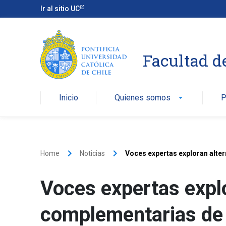
Ir al sitio UC
Facultad d
Inicio
Quienes somos
P
arrow_drop_down
keyboard_arrow_right
keyboard_arrow_right
Home
Noticias
Voces expertas exploran alte
Voces expertas explo
complementarias de