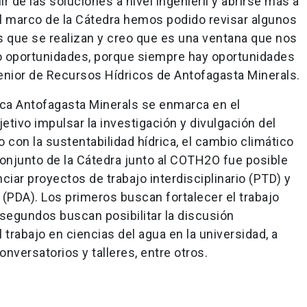
r de las soluciones a nivel ingenieril y abrirse más a
 el marco de la Cátedra hemos podido revisar algunos
s que se realizan y creo que es una ventana que nos
do oportunidades, porque siempre hay oportunidades
 senior de Recursos Hídricos de Antofagasta Minerals.
ica Antofagasta Minerals se enmarca en el
ivo impulsar la investigación y divulgación del
 con la sustentabilidad hídrica, el cambio climático
 conjunto de la Cátedra junto al COTH2O fue posible
ciar proyectos de trabajo interdisciplinario (PTD) y
(PDA). Los primeros buscan fortalecer el trabajo
s segundos buscan posibilitar la discusión
 trabajo en ciencias del agua en la universidad, a
nversatorios y talleres, entre otros.