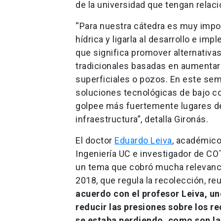
de la universidad que tengan relaci
“Para nuestra cátedra es muy impo
hídrica y ligarla al desarrollo e im
que significa promover alternativa
tradicionales basadas en aumentar 
superficiales o pozos. En este semi
soluciones tecnológicas de bajo c
golpee más fuertemente lugares de
infraestructura”, detalla Gironás.
El doctor
Eduardo Leiva
, académico
Ingeniería UC e investigador de COT
un tema que cobró mucha relevancia
2018, que regula la recolección, re
acuerdo con el profesor Leiva, un
reducir las presiones sobre los re
se estaba perdiendo, como son la